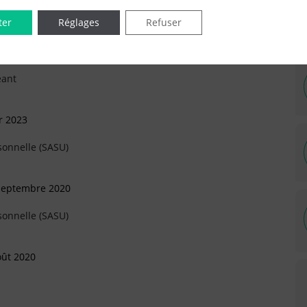
ter
Réglages
Refuser
s 2023
eant
r 2023
sonnelle (SASU)
 Septembre 2020
sonnelle (SASU)
oût 2020