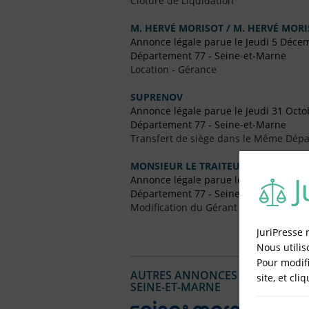
Clôture de Liquidation
M. HERVÉ MORISOT / M. HERVÉ MOR
Annonce légale parue le Jeudi 5 Déce
Département 77 - Seine-et-Marne
Location - Gérance
SUPRENOV
Annonce légale parue le Jeudi 31 Octo
Département 77 - Seine-et-Marne
Transfert de siège dans le Même Dép
MONSIEUR LE TRAITEUR
Annonce légale parue le Jeudi 1 Nove
Département 77 - Seine-et-Marne
Modification du Gérant / Co-Gérant
JuriPresse 
Nous utilis
Pour modifi
AUTRES ANNONCES LÉGALES PUBL
site, et cli
SEINE-ET-MARNE