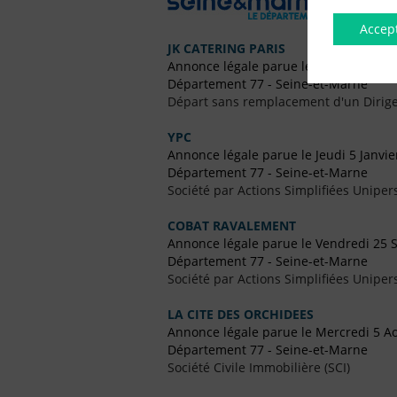
Accep
JK CATERING PARIS
Annonce légale parue le Jeudi 23 Mar
Département 77 - Seine-et-Marne
Départ sans remplacement d'un Dirig
YPC
Annonce légale parue le Jeudi 5 Janvie
Département 77 - Seine-et-Marne
Société par Actions Simplifiées Uniper
COBAT RAVALEMENT
Annonce légale parue le Vendredi 25
Département 77 - Seine-et-Marne
Société par Actions Simplifiées Uniper
LA CITE DES ORCHIDEES
Annonce légale parue le Mercredi 5 A
Département 77 - Seine-et-Marne
Société Civile Immobilière (SCI)