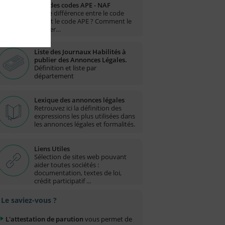
Liste des codes APE - NAF
Quelle différence entre le code
NAF et le code APE ? Comment le
trouver…
Liste des Journaux Habilités à
publier des Annonces Légales.
Définition et liste par
département
Lexique des annonces légales
Retrouvez ici la définition des
expressions les plus utilisées dans
les annonces légales et formalités.
Liens Utiles
Sélection de sites web pouvant
aider toutes sociétés :
documentation, textes de loi,
crédit participatif ...
Le saviez-vous ?
L'attestation de parution
vous permet de