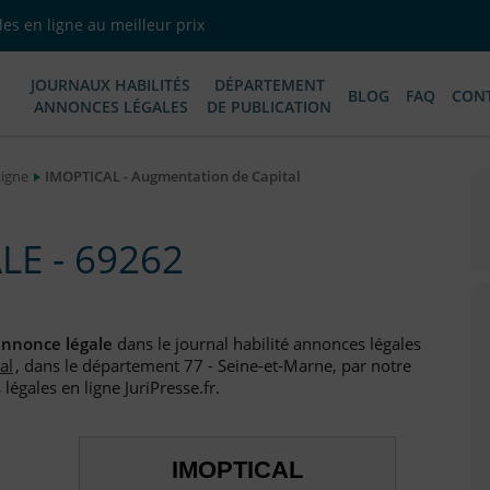
es en ligne au meilleur prix
JOURNAUX HABILITÉS
DÉPARTEMENT
BLOG
FAQ
CON
ANNONCES LÉGALES
DE PUBLICATION
Ligne
IMOPTICAL - Augmentation de Capital
E - 69262
nnonce légale
dans le journal habilité annonces légales
al
, dans le département 77 - Seine-et-Marne, par notre
égales en ligne JuriPresse.fr.
IMOPTICAL