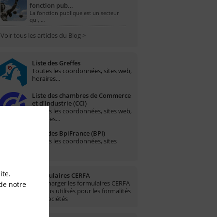
fonction pub…
La fonction publique est un secteur
qui, …
Voir tous les articles du Blog >
Liste des Greffes
Toutes les coordonnées, sites web,
horaires...
Liste des chambres de Commerce
et d'Industrie (CCI)
Toutes les coordonnées, sites web,
horaires...
Liste des BpiFrance (BPI)
Toutes les coordonnées, sites
web...
ite.
Formulaires CERFA
Télécharger les formulaires CERFA
de notre
les plus utilisés pour les formalités
des sociétés