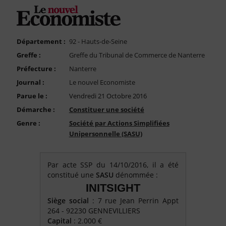
FAQ
Nous Contacter
Compte PRO
Département :
92 - Hauts-de-Seine
Greffe :
Greffe du Tribunal de Commerce de Nanterre
Préfecture :
Nanterre
Journal :
Le nouvel Economiste
Parue le :
Vendredi 21 Octobre 2016
Démarche :
Constituer une société
Genre :
Société par Actions Simplifiées
Unipersonnelle (SASU)
Par acte SSP du 14/10/2016, il a été
constitué une
SASU
dénommée :
INITSIGHT
Siège social
: 7 rue Jean Perrin Appt
264 - 92230 GENNEVILLIERS
Capital
: 2.000 €