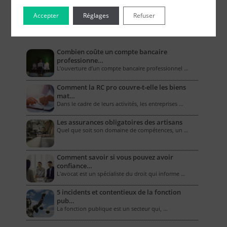
Accepter
Réglages
Refuser
Le Blog pour les Entreprises
Combien coûte un compte bancaire
professionne…
L’ouverture d’un compte bancaire professionnel …
Comment la RC pro couvre-t-elle les biens
mat…
Dans le cadre de leurs activités, les entreprises …
Les assurances obligatoires des artisans
Quel que soit son domaine de compétences, un …
Comment savoir si vous pouvez avoir
confiance…
L'avocat est un spécialiste du droit qui informe …
5 incidents et contentieux de la fonction
pub…
La fonction publique est un secteur qui, …