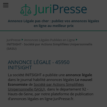
Annonce Légale pas cher : publiez vos annonces légales
en ligne au meilleur prix
Publier une Annonce légale
JuriPresse
Annonces Légales Publiées en Ligne
INITSIGHT - Société par Actions Simplifiées Unipersonnelle
Annonces Légales Publiées
(SASU)
Tarif et Prix d'une Annonce Légale
ANNONCE LÉGALE - 45950
Journaux Habilités (JAL) Annonces Légales
INITSIGHT
Départements pour la Publication d'Annonces Légales
La société INITSIGHT a publiée une
annonce légale
dans le journal habilité annonces légales
Le nouvel
Liste des Greffes
Economiste
de
Société par Actions Simplifiées
Unipersonnelle (SASU)
, dans le département 92 -
Liste des CCI
Hauts-de-Seine, par notre plateforme de publication
d'annonces légales en ligne JuriPresse.fr.
Le Blog pour les Entreprises