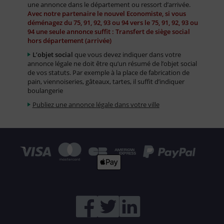
une annonce dans le département ou ressort d’arrivée.
Avec notre partenaire le nouvel Economiste, si vous
déménagez du 75, 91, 92, 93 ou 94 vers le 75, 91, 92, 93 ou
94 une seule annonce suffit : Transfert de siège social
hors département (arrivée)
L’objet social
que vous devez indiquer dans votre
annonce légale ne doit être qu’un résumé de l’objet social
de vos statuts. Par exemple à la place de fabrication de
pain, viennoiseries, gâteaux, tartes, il suffit d’indiquer
boulangerie
Publiez une annonce légale dans votre ville