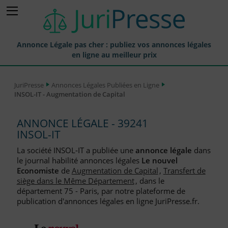
Annonce Légale pas cher : publiez vos annonces légales
en ligne au meilleur prix
Publier une Annonce légale
JuriPresse
Annonces Légales Publiées en Ligne
INSOL-IT - Augmentation de Capital
Annonces Légales Publiées
Tarif et Prix d'une Annonce Légale
ANNONCE LÉGALE - 39241
INSOL-IT
Journaux Habilités (JAL) Annonces Légales
La société INSOL-IT a publiée une
annonce légale
dans
Départements pour la Publication d'Annonces Légales
le journal habilité annonces légales
Le nouvel
Economiste
de
Augmentation de Capital
,
Transfert de
Liste des Greffes
siège dans le Même Département
, dans le
département 75 - Paris, par notre plateforme de
Liste des CCI
publication d'annonces légales en ligne JuriPresse.fr.
Le Blog pour les Entreprises