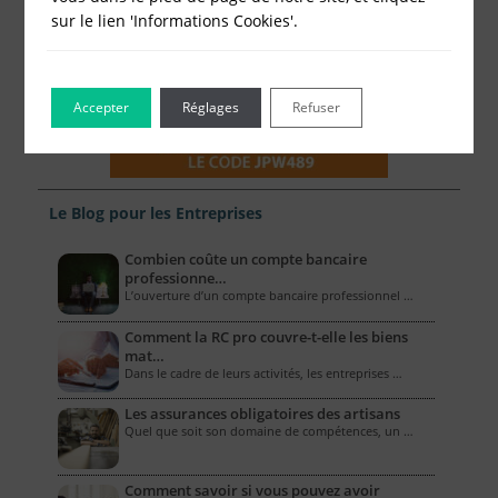
sur le lien 'Informations Cookies'.
Accepter
Réglages
Refuser
Le Blog pour les Entreprises
Combien coûte un compte bancaire
professionne…
L’ouverture d’un compte bancaire professionnel …
Comment la RC pro couvre-t-elle les biens
mat…
Dans le cadre de leurs activités, les entreprises …
Les assurances obligatoires des artisans
Quel que soit son domaine de compétences, un …
Comment savoir si vous pouvez avoir