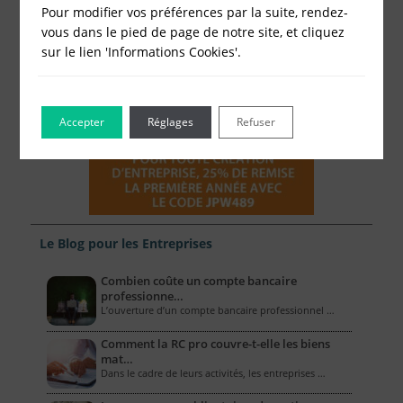
Pour modifier vos préférences par la suite, rendez-
vous dans le pied de page de notre site, et cliquez
sur le lien 'Informations Cookies'.
Accepter
Réglages
Refuser
Le Blog pour les Entreprises
Combien coûte un compte bancaire
professionne…
L’ouverture d’un compte bancaire professionnel …
Comment la RC pro couvre-t-elle les biens
mat…
Dans le cadre de leurs activités, les entreprises …