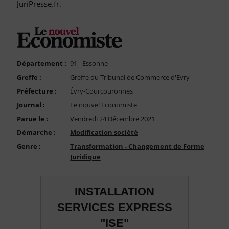
FAQ
JuriPresse.fr.
Nous Contacter
Compte PRO
Département :
91 - Essonne
Greffe :
Greffe du Tribunal de Commerce d'Evry
Préfecture :
Évry-Courcouronnes
Journal :
Le nouvel Economiste
Parue le :
Vendredi 24 Décembre 2021
Démarche :
Modification société
Genre :
Transformation - Changement de Forme
Juridique
INSTALLATION
SERVICES EXPRESS
"ISE"