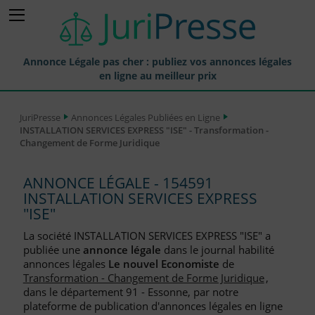
Annonce Légale pas cher : publiez vos annonces légales
en ligne au meilleur prix
Publier une Annonce légale
JuriPresse
Annonces Légales Publiées en Ligne
INSTALLATION SERVICES EXPRESS "ISE" - Transformation -
Annonces Légales Publiées
Changement de Forme Juridique
Tarif et Prix d'une Annonce Légale
ANNONCE LÉGALE - 154591
Journaux Habilités (JAL) Annonces Légales
INSTALLATION SERVICES EXPRESS
"ISE"
Départements pour la Publication d'Annonces Légales
La société INSTALLATION SERVICES EXPRESS "ISE" a
Liste des Greffes
publiée une
annonce légale
dans le journal habilité
annonces légales
Le nouvel Economiste
de
Liste des CCI
Transformation - Changement de Forme Juridique
,
dans le département 91 - Essonne, par notre
Le Blog pour les Entreprises
plateforme de publication d'annonces légales en ligne