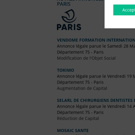
PARIS
Accep
VENDOME FORMATION INTERNATIO
Annonce légale parue le Samedi 28 M
Département 75 - Paris
Modification de l'Objet Social
TOKIMO
Annonce légale parue le Vendredi 19 
Département 75 - Paris
Augmentation de Capital
SELARL DE CHIRURGIENS DENTISTES 
Annonce légale parue le Vendredi 14 A
Département 75 - Paris
Réduction de Capital
MOSAIC SANTE