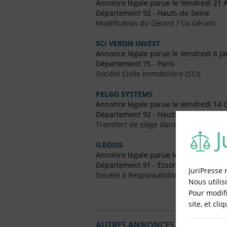
Annonce légale parue le Vendredi 21 A
Département 92 - Hauts-de-Seine
Modification du Gérant / Co-Gérant
SCI VERON INVEST
Annonce légale parue le Vendredi 6 Ja
Département 75 - Paris
Société Civile Immobilière (SCI)
PELGO SYSTEMS
Annonce légale parue le Vendredi 14 
Département 92 - Hauts-de-Seine
Transfert de siège dans un Autre Dépa
ILEOSIS
Annonce légale parue le Vendredi 13 
Département 91 - Essonne
JuriPresse 
Société à Responsabilité Limitée (SARL
Nous utilis
Pour modifi
site, et cli
AUTRES ANNONCES LÉGALES PUBL