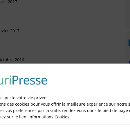
vril 2017
nvier 2017
Octobre 2016
rtement (Arrivée)
Mai 2016
respecte votre vie privée
)
ons des cookies pour vous offrir la meilleure expérience sur notre s
er vos préférences par la suite, rendez-vous dans le pied de page 
quez sur le lien 'Informations Cookies'.
IÉES EN LIGNE DANS LE DÉPARTEMENT DU 75 -