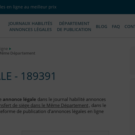
es en ligne au meilleur prix
JOURNAUX HABILITÉS
DÉPARTEMENT
BLOG
FAQ
CON
ANNONCES LÉGALES
DE PUBLICATION
Ligne
e Même Département
E - 189391
ne
annonce légale
dans le journal habilité annonces
nsfert de siège dans le Même Département
, dans le
teforme de publication d'annonces légales en ligne