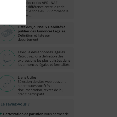
Liste des codes APE - NAF
Quelle différence entre le code
NAF et le code APE ? Comment le
trouver…
Liste des Journaux Habilités à
publier des Annonces Légales.
Définition et liste par
département
Lexique des annonces légales
Retrouvez ici la définition des
expressions les plus utilisées dans
les annonces légales et formalités.
Liens Utiles
Sélection de sites web pouvant
aider toutes sociétés :
documentation, textes de loi,
crédit participatif ...
Le saviez-vous ?
L'attestation de parution
vous permet de