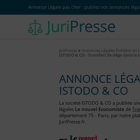
Annonce Légale pas cher : publiez vos annonces légal
JuriPresse
Annonces Légales Publiées en 
ISTODO & CO - Transfert de siège dans l
ANNONCE LÉGAL
ISTODO & CO
La société ISTODO & CO a publiée u
légales
Le nouvel Economiste
de
Tra
département 75 - Paris, par notre pla
JuriPresse.fr.