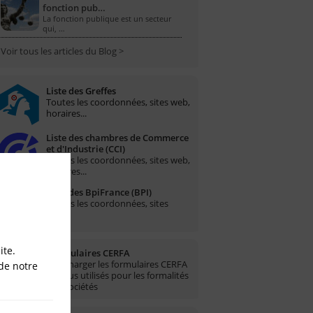
fonction pub…
La fonction publique est un secteur
qui, …
Voir tous les articles du Blog >
Liste des Greffes
Toutes les coordonnées, sites web,
horaires...
Liste des chambres de Commerce
et d'Industrie (CCI)
Toutes les coordonnées, sites web,
horaires...
Liste des BpiFrance (BPI)
Toutes les coordonnées, sites
web...
ite.
Formulaires CERFA
Télécharger les formulaires CERFA
de notre
les plus utilisés pour les formalités
des sociétés