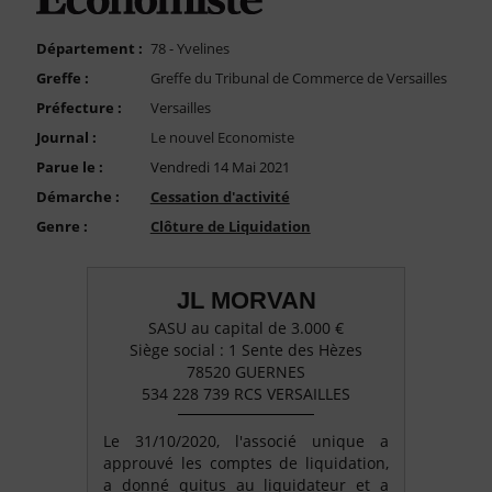
FAQ
Nous Contacter
Département :
78 - Yvelines
Greffe :
Greffe du Tribunal de Commerce de Versailles
Compte PRO
Préfecture :
Versailles
Journal :
Le nouvel Economiste
Parue le :
Vendredi 14 Mai 2021
Démarche :
Cessation d'activité
Genre :
Clôture de Liquidation
JL MORVAN
SASU au capital de 3.000 €
Siège social : 1 Sente des Hèzes
78520 GUERNES
534 228 739 RCS VERSAILLES
Le 31/10/2020, l'associé unique a
approuvé les comptes de liquidation,
a donné quitus au liquidateur et a