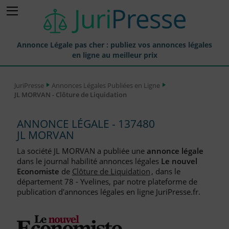
Annonce Légale pas cher : publiez vos annonces légales
en ligne au meilleur prix
Publier une Annonce légale
JuriPresse
Annonces Légales Publiées en Ligne
JL MORVAN - Clôture de Liquidation
Annonces Légales Publiées
Tarif et Prix d'une Annonce Légale
ANNONCE LÉGALE - 137480
JL MORVAN
Journaux Habilités (JAL) Annonces Légales
La société JL MORVAN a publiée une
annonce légale
Départements pour la Publication d'Annonces Légales
dans le journal habilité annonces légales
Le nouvel
Economiste
de
Clôture de Liquidation
, dans le
Liste des Greffes
département 78 - Yvelines, par notre plateforme de
publication d'annonces légales en ligne JuriPresse.fr.
Liste des CCI
Le Blog pour les Entreprises