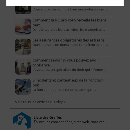
professionne…
L’ouverture d’un compte bancaire professionnel …
Comment la RC pro couvre-t-elle les biens
mat…
Dans le cadre de leurs activités, les entreprises …
Les assurances obligatoires des artisans
Quel que soit son domaine de compétences, un …
Comment savoir si vous pouvez avoir
confiance…
L'avocat est un spécialiste du droit qui informe …
5 incidents et contentieux de la fonction
pub…
La fonction publique est un secteur qui, …
Voir tous les articles du Blog >
Liste des Greffes
Toutes les coordonnées, sites web, horaires...