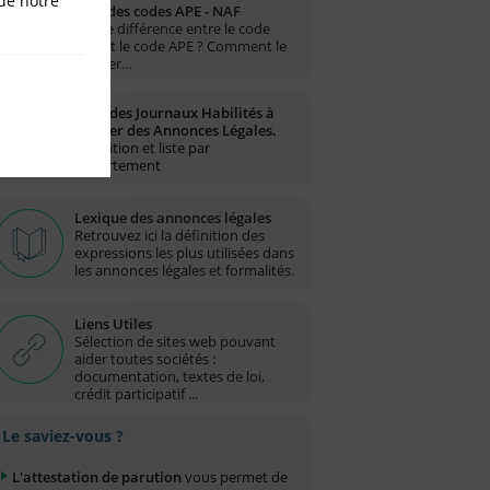
de notre
Liste des codes APE - NAF
Quelle différence entre le code
NAF et le code APE ? Comment le
trouver…
Liste des Journaux Habilités à
publier des Annonces Légales.
Définition et liste par
département
Lexique des annonces légales
Retrouvez ici la définition des
expressions les plus utilisées dans
les annonces légales et formalités.
Liens Utiles
Sélection de sites web pouvant
aider toutes sociétés :
documentation, textes de loi,
crédit participatif ...
Le saviez-vous ?
L'attestation de parution
vous permet de