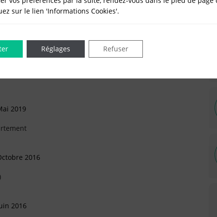
er vos préférences par la suite, rendez-vous dans le pied de page 
quez sur le lien 'Informations Cookies'.
rtement (Arrivée)
ter
Réglages
Refuser
 Décembre 2019
rtement (Arrivée)
Mai 2019
artement
Octobre 2016
)
uin 2016