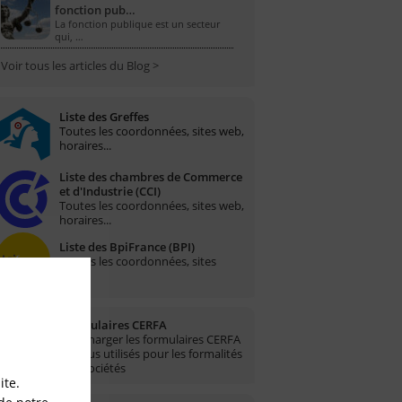
fonction pub…
La fonction publique est un secteur
qui, …
Voir tous les articles du Blog >
Liste des Greffes
Toutes les coordonnées, sites web,
horaires...
Liste des chambres de Commerce
et d'Industrie (CCI)
Toutes les coordonnées, sites web,
horaires...
Liste des BpiFrance (BPI)
Toutes les coordonnées, sites
web...
Formulaires CERFA
Télécharger les formulaires CERFA
les plus utilisés pour les formalités
des sociétés
ite.