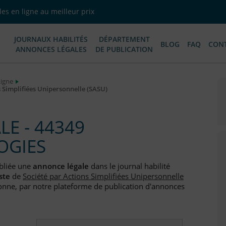
es en ligne au meilleur prix
JOURNAUX HABILITÉS
DÉPARTEMENT
BLOG
FAQ
CON
ANNONCES LÉGALES
DE PUBLICATION
Ligne
Simplifiées Unipersonnelle (SASU)
E - 44349
OGIES
bliée une
annonce légale
dans le journal habilité
ste
de
Société par Actions Simplifiées Unipersonnelle
onne, par notre plateforme de publication d'annonces