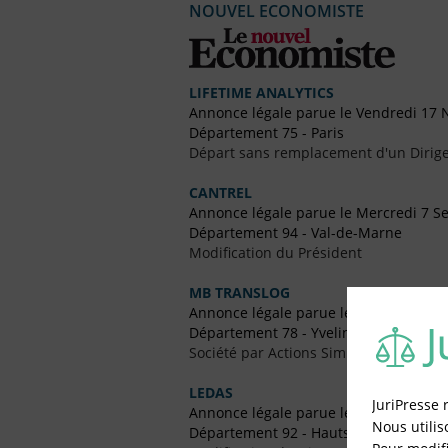
NOUVEL ECONOMISTE
LIFETIME ANALYTICS
Annonce légale parue le Vendredi 17
Département 75 - Paris
Départ sans remplacement d'un Dirig
CANTREL
Annonce légale parue le Mercredi 7 
Département 94 - Val-de-Marne
Modification du Président
MB TRANSLOG
Annonce légale parue le Vendredi 21 
Département 78 - Yvelines
Société par Actions Simplifiées Uniper
LEDAS
JuriPresse 
Annonce légale parue le Vendredi 10 J
Nous utilis
Département 92 - Hauts-de-Seine