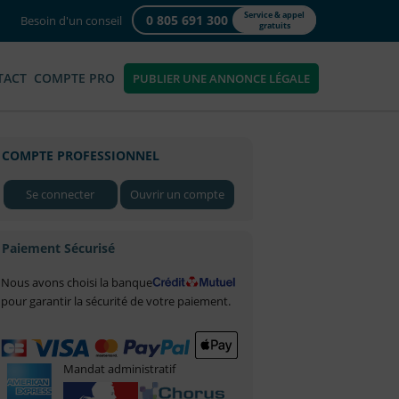
Service & appel
0 805 691 300
Besoin d'un conseil
gratuits
TACT
COMPTE PRO
PUBLIER UNE ANNONCE LÉGALE
COMPTE PROFESSIONNEL
Se connecter
Ouvrir un compte
Paiement Sécurisé
Nous avons choisi la banque
pour garantir la sécurité de votre paiement.
Mandat administratif