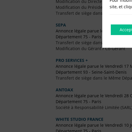
Pour modifi
Modification du Directeur Général
site, et cli
Modification du Président
Transfert de siège dans un Autre Dépa
SEPA
Accep
Annonce légale parue le Vendredi 20
Département 75 - Paris
Transfert de siège dans un Autre Dépa
Modification du Gérant / Co-Gérant
PRO SERVICES +
Annonce légale parue le Vendredi 17 
Département 93 - Seine-Saint-Denis
Transfert de siège dans le Même Dép
ANTOAX
Annonce légale parue le Vendredi 28 
Département 75 - Paris
Société à Responsabilité Limitée (SARL
WHITE STUDIO FRANCE
Annonce légale parue le Vendredi 10 J
Département 75 - Paris