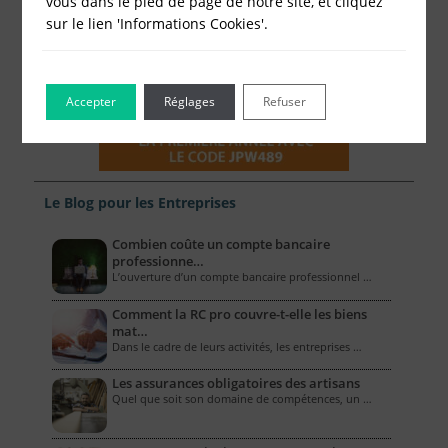
vous dans le pied de page de notre site, et cliquez
sur le lien 'Informations Cookies'.
Accepter
Réglages
Refuser
Le Blog pour les Entreprises
Combien coûte un compte bancaire
professionne…
L’ouverture d’un compte bancaire professionnel …
Comment la RC pro couvre-t-elle les biens
mat…
Dans le cadre de leurs activités, les entreprises …
Les assurances obligatoires des artisans
Quel que soit son domaine de compétences, un …