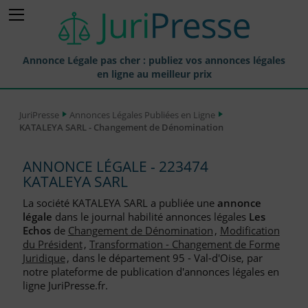
Annonce Légale pas cher : publiez vos annonces légales
en ligne au meilleur prix
Publier une Annonce légale
JuriPresse
Annonces Légales Publiées en Ligne
KATALEYA SARL - Changement de Dénomination
Annonces Légales Publiées
Tarif et Prix d'une Annonce Légale
ANNONCE LÉGALE - 223474
KATALEYA SARL
Journaux Habilités (JAL) Annonces Légales
La société KATALEYA SARL a publiée une
annonce
Départements pour la Publication d'Annonces Légales
légale
dans le journal habilité annonces légales
Les
Echos
de
Changement de Dénomination
,
Modification
Liste des Greffes
du Président
,
Transformation - Changement de Forme
Juridique
, dans le département 95 - Val-d'Oise, par
Liste des CCI
notre plateforme de publication d'annonces légales en
ligne JuriPresse.fr.
Le Blog pour les Entreprises