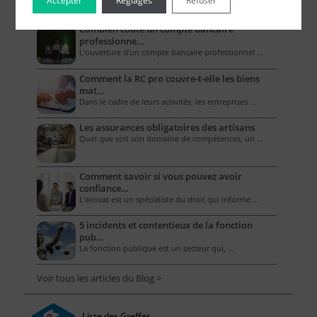
Accepter
Réglages
Refuser
Combien coûte un compte bancaire
professionne…
L’ouverture d’un compte bancaire professionnel …
Comment la RC pro couvre-t-elle les biens
mat…
Dans le cadre de leurs activités, les entreprises …
Les assurances obligatoires des artisans
Quel que soit son domaine de compétences, un …
Comment savoir si vous pouvez avoir
confiance…
L'avocat est un spécialiste du droit qui informe …
5 incidents et contentieux de la fonction
pub…
La fonction publique est un secteur qui, …
Voir tous les articles du Blog >
Liste des Greffes