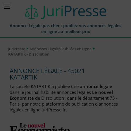
Annonce Légale pas cher : publiez vos annonces légales
en ligne au meilleur prix
Publier une Annonce légale
JuriPresse
Annonces Légales Publiées en Ligne
KATARTIK - Dissolution
Annonces Légales Publiées
Tarif et Prix d'une Annonce Légale
ANNONCE LÉGALE - 45021
KATARTIK
Journaux Habilités (JAL) Annonces Légales
La société KATARTIK a publiée une
annonce légale
Départements pour la Publication d'Annonces Légales
dans le journal habilité annonces légales
Le nouvel
Economiste
de
Dissolution
, dans le département 75 -
Liste des Greffes
Paris, par notre plateforme de publication d'annonces
légales en ligne JuriPresse.fr.
Liste des CCI
Le Blog pour les Entreprises