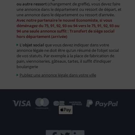
ou autre ressort
(changement de greffe), vous devez faire
une annonce dans le département ou ressort de départ, et
une annonce dans le département ou ressort d’arrivée.
Avec notre partenaire le nouvel Economiste, si vous
déménagez du 75, 91, 92, 93 ou 94 vers le 75, 91, 92, 93 ou
94 une seule annonce suffit : Transfert de siège social
hors département (arrivée)
L’objet social
que vous devez indiquer dans votre
annonce légale ne doit être qu’un résumé de l’objet social
de vos statuts. Par exemple à la place de fabrication de
pain, viennoiseries, gâteaux, tartes, il suffit d’indiquer
boulangerie
Publiez une annonce légale dans votre ville