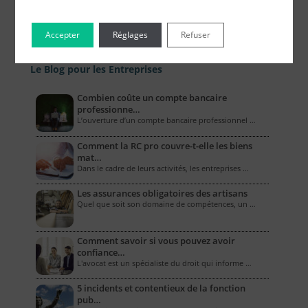
Accepter
Réglages
Refuser
Le Blog pour les Entreprises
Combien coûte un compte bancaire
professionne…
L’ouverture d’un compte bancaire professionnel …
Comment la RC pro couvre-t-elle les biens
mat…
Dans le cadre de leurs activités, les entreprises …
Les assurances obligatoires des artisans
Quel que soit son domaine de compétences, un …
Comment savoir si vous pouvez avoir
confiance…
L'avocat est un spécialiste du droit qui informe …
5 incidents et contentieux de la fonction
pub…