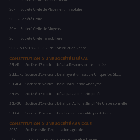
SCPI
- Société Civile de Placement Immobilier
SC
- Société Civile
SCM
- Société Civile de Moyens
SCI
- Société Civile Immobilière
SCICV ou SCCV - SCI / SC de Construction Vente
CONSTITUTION D'UNE SOCIÉTÉ LIBÉRAL
SELARL
Société d'Exercice Libéral à Responsabilité Limitée
SELEURL
Société d'Exercice Libéral ayant un associé Unique (ou SELU)
SELAFA
Société d'Exercice Libéral sous Forme Anonyme
SELAS
Société d'Exercice Libéral par Actions Simplifiée
SELASU
Société d'Exercice Libéral par Actions Simplifiée Unipersonnelle
SELCA
Société d'Exercice Libéral en Commandite par Actions
CONSTITUTION D'UNE SOCIÉTÉ AGRICOLE
SCEA
Société civile d'exploitation agricole
EARL
Exploitation agricole à responsabilité limitée