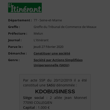
FAQ
Nous Contacter
Compte PRO
Département :
77 - Seine-et-Marne
Greffe :
Greffe du Tribunal de Commerce de Meaux
Préfecture :
Melun
Journal :
L'itinérant
Parue le :
Jeudi 27 Février 2020
Démarche :
Constituer une société
Genre :
Société par Actions Simplifiées
Unipersonnelle (SASU)
Par acte SSP du 20/12/2019 il a été
constitué une
SASU
dénommée :
KDOBUSINESS
Siège social
: 2 allée Jean Monnet
77090 COLLEGIEN
Capital
: 1.000 €