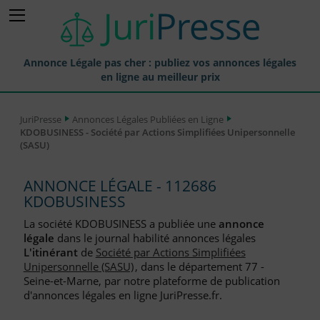
Annonce Légale pas cher : publiez vos annonces légales
en ligne au meilleur prix
Publier une Annonce légale
JuriPresse
Annonces Légales Publiées en Ligne
KDOBUSINESS - Société par Actions Simplifiées Unipersonnelle
Annonces Légales Publiées
(SASU)
Tarif et Prix d'une Annonce Légale
ANNONCE LÉGALE - 112686
Journaux Habilités (JAL) Annonces Légales
KDOBUSINESS
Départements pour la Publication d'Annonces Légales
La société KDOBUSINESS a publiée une
annonce
légale
dans le journal habilité annonces légales
Liste des Greffes
L'itinérant
de
Société par Actions Simplifiées
Unipersonnelle (SASU)
, dans le département 77 -
Liste des CCI
Seine-et-Marne, par notre plateforme de publication
d'annonces légales en ligne JuriPresse.fr.
Le Blog pour les Entreprises