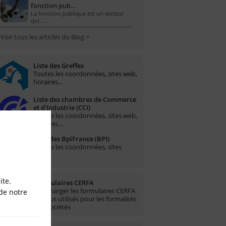
fonction pub…
La fonction publique est un secteur
qui, …
Voir tous les articles du Blog >
Liste des Greffes
Toutes les coordonnées, sites web,
horaires...
Liste des chambres de Commerce
et d'Industrie (CCI)
Toutes les coordonnées, sites web,
horaires...
Liste des BpiFrance (BPI)
Toutes les coordonnées, sites
web...
ite.
Formulaires CERFA
Télécharger les formulaires CERFA
de notre
les plus utilisés pour les formalités
des sociétés