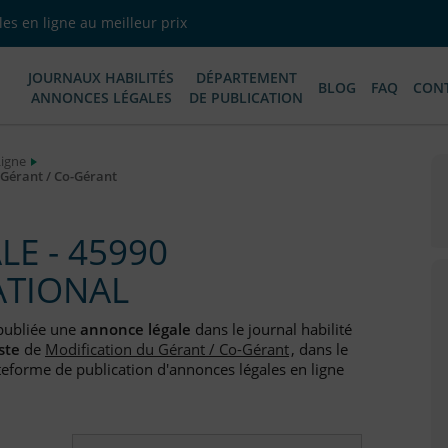
es en ligne au meilleur prix
JOURNAUX HABILITÉS
DÉPARTEMENT
BLOG
FAQ
CON
ANNONCES LÉGALES
DE PUBLICATION
Ligne
Gérant / Co-Gérant
E - 45990
ATIONAL
publiée une
annonce légale
dans le journal habilité
ste
de
Modification du Gérant / Co-Gérant
, dans le
teforme de publication d'annonces légales en ligne