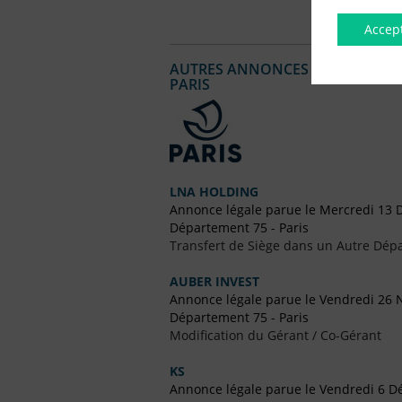
Accep
AUTRES ANNONCES LÉGALES PUBL
PARIS
LNA HOLDING
Annonce légale parue le Mercredi 13
Département 75 - Paris
Transfert de Siège dans un Autre Dép
AUBER INVEST
Annonce légale parue le Vendredi 26
Département 75 - Paris
Modification du Gérant / Co-Gérant
KS
Annonce légale parue le Vendredi 6 