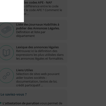
Liste des codes APE - NAF
Quelle différence entre le code
NAF et le code APE ? Comment le
trouver…
Liste des Journaux Habilités à
publier des Annonces Légales.
Définition et liste par
département
Lexique des annonces légales
Retrouvez ici la définition des
expressions les plus utilisées dans
les annonces légales et formalités.
Liens Utiles
Sélection de sites web pouvant
aider toutes sociétés :
documentation, textes de loi,
crédit participatif ...
Le saviez-vous ?
L'attestation de parution
vous permet de