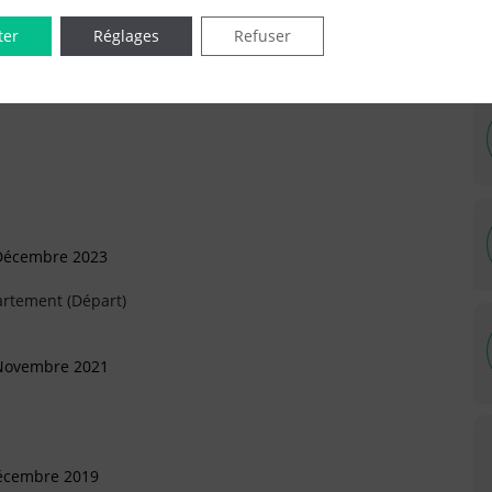
ter
Réglages
Refuser
IÉES EN LIGNE DANS LE DÉPARTEMENT DU 75 -
 Décembre 2023
artement (Départ)
 Novembre 2021
Décembre 2019