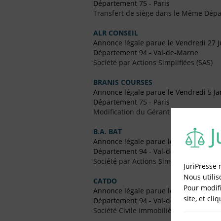
Département 75 - Paris
Transfert de siège dans le Même Dép
ALR CONSEIL
Annonce légale parue le Vendredi 27 Ju
Département 94 - Val-de-Marne
Société par Actions Simplifiées (SAS)
BRANIS COURSES
Annonce légale parue le Vendredi 5 Ja
Département 75 - Paris
Modification du Gérant / Co-Gérant
B.A. BAT
Annonce légale parue le Vendredi 29
Département 94 - Val-de-Marne
Société par Actions Simplifiées (SAS)
JuriPresse 
Nous utilis
CATDO
Pour modifi
Annonce légale parue le Vendredi 13 
site, et cli
Département 94 - Val-de-Marne
Société Civile Immobilière (SCI)