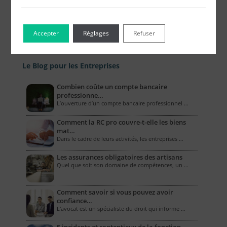
Accepter
Réglages
Refuser
Le Blog pour les Entreprises
Combien coûte un compte bancaire
professionne…
L’ouverture d’un compte bancaire professionnel …
Comment la RC pro couvre-t-elle les biens
mat…
Dans le cadre de leurs activités, les entreprises …
Les assurances obligatoires des artisans
Quel que soit son domaine de compétences, un …
Comment savoir si vous pouvez avoir
confiance…
L'avocat est un spécialiste du droit qui informe …