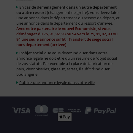
En cas de déménagement dans un autre département
ou autre ressort
(changement de greffe), vous devez faire
une annonce dans le département ou ressort de départ, et
une annonce dans le département ou ressort d’arrivée.
Avec notre partenaire le nouvel Economiste, si vous
déménagez du 75, 91, 92, 93 ou 94 vers le 75, 91, 92, 93 ou
94 une seule annonce suffit : Transfert de siège social
hors département (arrivée)
L’objet social
que vous devez indiquer dans votre
annonce légale ne doit être qu’un résumé de l’objet social
de vos statuts. Par exemple à la place de fabrication de
pain, viennoiseries, gâteaux, tartes, il suffit d’indiquer
boulangerie
Publiez une annonce légale dans votre ville