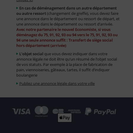
En cas de déménagement dans un autre département
ou autre ressort
(changement de greffe), vous devez faire
une annonce dans le département ou ressort de départ, et
une annonce dans le département ou ressort d’arrivée.
Avec notre partenaire le nouvel Economiste, si vous
déménagez du 75, 91, 92, 93 ou 94 vers le 75, 91, 92, 93 ou
94 une seule annonce suffit : Transfert de siège social
hors département (arrivée)
L’objet social
que vous devez indiquer dans votre
annonce légale ne doit être qu’un résumé de l’objet social
de vos statuts. Par exemple à la place de fabrication de
pain, viennoiseries, gâteaux, tartes, il suffit d’indiquer
boulangerie
Publiez une annonce légale dans votre ville