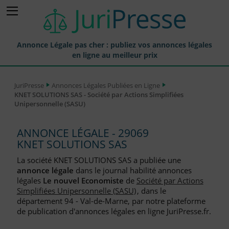
Annonce Légale pas cher : publiez vos annonces légales
en ligne au meilleur prix
Publier une Annonce légale
JuriPresse
Annonces Légales Publiées en Ligne
KNET SOLUTIONS SAS - Société par Actions Simplifiées
Annonces Légales Publiées
Unipersonnelle (SASU)
Tarif et Prix d'une Annonce Légale
ANNONCE LÉGALE - 29069
Journaux Habilités (JAL) Annonces Légales
KNET SOLUTIONS SAS
Départements pour la Publication d'Annonces Légales
La société KNET SOLUTIONS SAS a publiée une
annonce légale
dans le journal habilité annonces
Liste des Greffes
légales
Le nouvel Economiste
de
Société par Actions
Simplifiées Unipersonnelle (SASU)
, dans le
Liste des CCI
département 94 - Val-de-Marne, par notre plateforme
de publication d'annonces légales en ligne JuriPresse.fr.
Le Blog pour les Entreprises