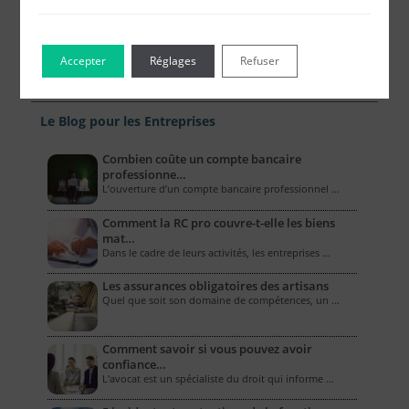
Accepter
Réglages
Refuser
Le Blog pour les Entreprises
Combien coûte un compte bancaire
professionne…
L’ouverture d’un compte bancaire professionnel …
Comment la RC pro couvre-t-elle les biens
mat…
Dans le cadre de leurs activités, les entreprises …
Les assurances obligatoires des artisans
Quel que soit son domaine de compétences, un …
Comment savoir si vous pouvez avoir
confiance…
L'avocat est un spécialiste du droit qui informe …