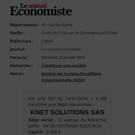
FAQ
Nous Contacter
Compte PRO
Département :
94 - Val-de-Marne
Greffe :
Greffe du Tribunal de Commerce de Créteil
Préfecture :
Créteil
Journal :
Le nouvel Economiste
Parue le :
Vendredi 22 Janvier 2016
Démarche :
Constituer une société
Genre :
Société par Actions Simplifiées
Unipersonnelle (SASU)
Par acte SSP du 18/01/2016, il a été
constitué une
SASU
dénommée :
KNET SOLUTIONS SAS
Siège social
: 32 avenue du Maréchal
Joffre - 94120 FONTENAY-SOUS-BOIS
Capital
: 8.000 €