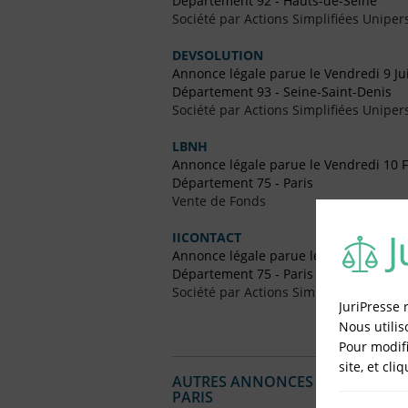
Département 92 - Hauts-de-Seine
Société par Actions Simplifiées Uniper
DEVSOLUTION
Annonce légale parue le Vendredi 9 Ju
Département 93 - Seine-Saint-Denis
Société par Actions Simplifiées Uniper
LBNH
Annonce légale parue le Vendredi 10 F
Département 75 - Paris
Vente de Fonds
IICONTACT
Annonce légale parue le Vendredi 29 A
Département 75 - Paris
Société par Actions Simplifiées (SAS)
JuriPresse 
Nous utilis
Pour modifi
site, et cli
AUTRES ANNONCES LÉGALES PUBL
PARIS