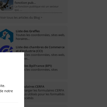
fonction pub…
La fonction publique est un secteur
qui, …
Voir tous les articles du Blog >
Liste des Greffes
Toutes les coordonnées, sites web,
horaires...
Liste des chambres de Commerce
et d'Industrie (CCI)
Toutes les coordonnées, sites web,
horaires...
Liste des BpiFrance (BPI)
Toutes les coordonnées, sites
web...
ite.
Formulaires CERFA
Télécharger les formulaires CERFA
de notre
les plus utilisés pour les formalités
des sociétés