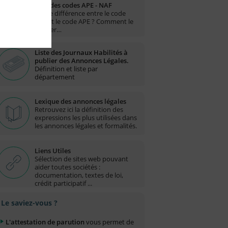
Liste des codes APE - NAF
Quelle différence entre le code
NAF et le code APE ? Comment le
trouver…
Liste des Journaux Habilités à
publier des Annonces Légales.
Définition et liste par
département
Lexique des annonces légales
Retrouvez ici la définition des
expressions les plus utilisées dans
les annonces légales et formalités.
Liens Utiles
Sélection de sites web pouvant
aider toutes sociétés :
documentation, textes de loi,
crédit participatif ...
Le saviez-vous ?
L'attestation de parution
vous permet de