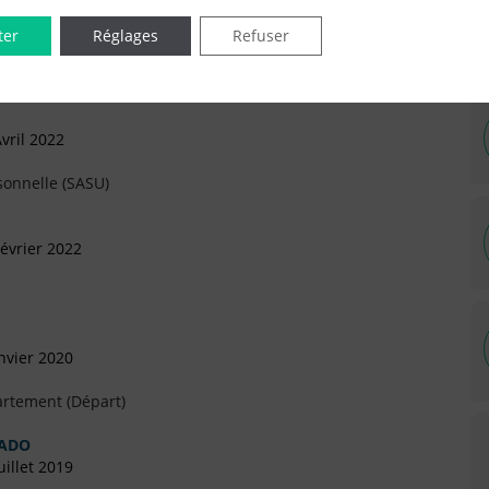
ter
Réglages
Refuser
vril 2022
sonnelle (SASU)
évrier 2022
nvier 2020
artement (Départ)
RADO
illet 2019