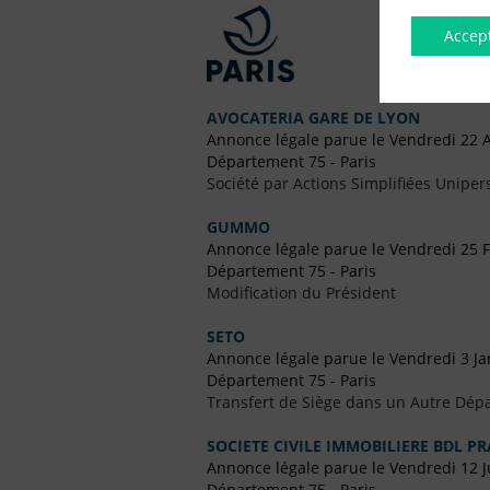
Accep
AVOCATERIA GARE DE LYON
Annonce légale parue le Vendredi 22 A
Département 75 - Paris
Société par Actions Simplifiées Uniper
GUMMO
Annonce légale parue le Vendredi 25 F
Département 75 - Paris
Modification du Président
SETO
Annonce légale parue le Vendredi 3 Ja
Département 75 - Paris
Transfert de Siège dans un Autre Dép
SOCIETE CIVILE IMMOBILIERE BDL P
Annonce légale parue le Vendredi 12 Ju
Département 75 - Paris