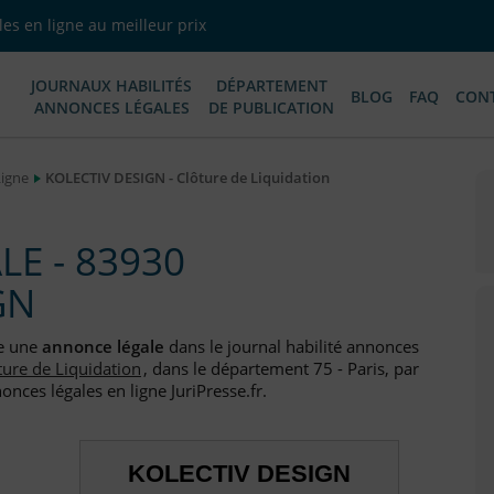
es en ligne au meilleur prix
JOURNAUX HABILITÉS
DÉPARTEMENT
BLOG
FAQ
CON
ANNONCES LÉGALES
DE PUBLICATION
Ligne
KOLECTIV DESIGN - Clôture de Liquidation
E - 83930
GN
ée une
annonce légale
dans le journal habilité annonces
ture de Liquidation
, dans le département 75 - Paris, par
nces légales en ligne JuriPresse.fr.
KOLECTIV DESIGN