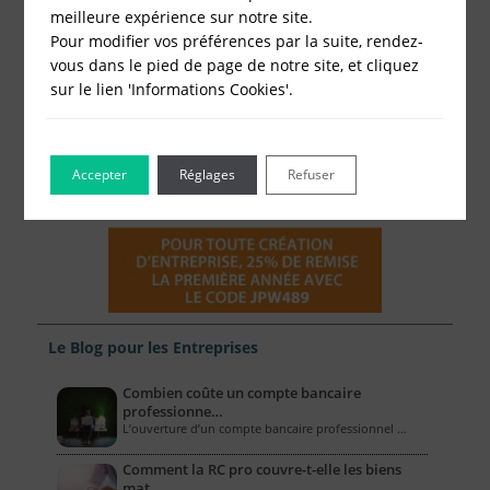
meilleure expérience sur notre site.
Pour modifier vos préférences par la suite, rendez-
vous dans le pied de page de notre site, et cliquez
sur le lien 'Informations Cookies'.
Accepter
Réglages
Refuser
Le Blog pour les Entreprises
Combien coûte un compte bancaire
professionne…
L’ouverture d’un compte bancaire professionnel …
Comment la RC pro couvre-t-elle les biens
mat…