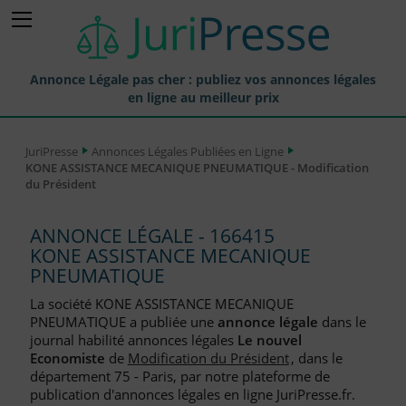
Annonce Légale pas cher : publiez vos annonces légales
en ligne au meilleur prix
Publier une Annonce légale
JuriPresse
Annonces Légales Publiées en Ligne
KONE ASSISTANCE MECANIQUE PNEUMATIQUE - Modification
Annonces Légales Publiées
du Président
Tarif et Prix d'une Annonce Légale
ANNONCE LÉGALE - 166415
Journaux Habilités (JAL) Annonces Légales
KONE ASSISTANCE MECANIQUE
PNEUMATIQUE
Départements pour la Publication d'Annonces Légales
La société KONE ASSISTANCE MECANIQUE
Liste des Greffes
PNEUMATIQUE a publiée une
annonce légale
dans le
journal habilité annonces légales
Le nouvel
Liste des CCI
Economiste
de
Modification du Président
, dans le
département 75 - Paris, par notre plateforme de
Le Blog pour les Entreprises
publication d'annonces légales en ligne JuriPresse.fr.