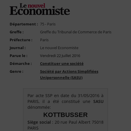
FAQ
Nous Contacter
Compte PRO
Département :
75 - Paris
Greffe :
Greffe du Tribunal de Commerce de Paris
Préfecture :
Paris
Journal :
Le nouvel Economiste
Parue le :
Vendredi 22 Juillet 2016
Démarche :
Constituer une société
Genre :
Société par Actions Simplifiées
Unipersonnelle (SASU)
Par acte SSP en date du 31/05/2016 à
PARIS, il a été constitué une
SASU
dénommée:
KOTTBUSSER
Siège social
: 20 rue Paul Albert 75018
PARIS