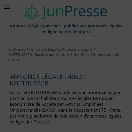
Annonce Légale pas cher : publiez vos annonces légales
en ligne au meilleur prix
Publier une Annonce légale
JuriPresse
Annonces Légales Publiées en Ligne
KOTTBUSSER - Société par Actions Simplifiées Unipersonnelle
Annonces Légales Publiées
(SASU)
Tarif et Prix d'une Annonce Légale
ANNONCE LÉGALE - 40621
Journaux Habilités (JAL) Annonces Légales
KOTTBUSSER
Départements pour la Publication d'Annonces Légales
La société KOTTBUSSER a publiée une
annonce légale
dans le journal habilité annonces légales
Le nouvel
Liste des Greffes
Economiste
de
Société par Actions Simplifiées
Unipersonnelle (SASU)
, dans le département 75 - Paris,
Liste des CCI
par notre plateforme de publication d'annonces légales
en ligne JuriPresse.fr.
Le Blog pour les Entreprises