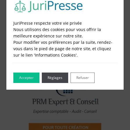
3 - Réglez et recevez par mail votre attestation
Choisissez votre formulaire :
Constitution de société
JuriPresse respecte votre vie privée
Modification de société
Nous utilisons des cookies pour vous offrir la
Fonds de Commerce
meilleure expérience sur notre site.
Cessation d'activité
Pour modifier vos préférences par la suite, rendez-
vous dans le pied de page de notre site, et cliquez
sur le lien 'Informations Cookies'.
Accepter
Réglages
Refuser