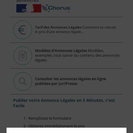
administratif
Tarif des Annonces Légales
Comment se calcule
le prix d’une annonce légale...
Modèles d'Annonces Légales
Modèles,
exemples, tout savoir du contenu des annonces
légales
Consulter les annonces légales en ligne
publiées par JuriPresse
Publier votre Annonce Légales en 5 Minutes, c'est
Facile
1 - Remplissez le formulaire
2 - Obtenez immédiatement le prix