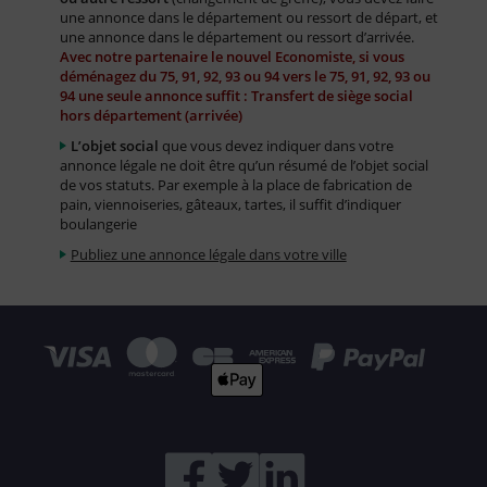
une annonce dans le département ou ressort de départ, et
une annonce dans le département ou ressort d’arrivée.
Avec notre partenaire le nouvel Economiste, si vous
déménagez du 75, 91, 92, 93 ou 94 vers le 75, 91, 92, 93 ou
94 une seule annonce suffit : Transfert de siège social
hors département (arrivée)
L’objet social
que vous devez indiquer dans votre
annonce légale ne doit être qu’un résumé de l’objet social
de vos statuts. Par exemple à la place de fabrication de
pain, viennoiseries, gâteaux, tartes, il suffit d’indiquer
boulangerie
Publiez une annonce légale dans votre ville