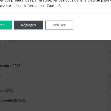
er vos préférences par la suite, rendez-vous dans le pied de page 
quez sur le lien 'Informations Cookies'.
ars 2019
ter
Réglages
Refuser
rtement (Arrivée)
illet 2018
Octobre 2016
)
ril 2016
sonnelle (SASU)