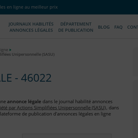
es en ligne au meilleur prix
JOURNAUX HABILITÉS
DÉPARTEMENT
BLOG
FAQ
CON
ANNONCES LÉGALES
DE PUBLICATION
Ligne
ifiées Unipersonnelle (SASU)
E - 46022
 une
annonce légale
dans le journal habilité annonces
iété par Actions Simplifiées Unipersonnelle (SASU)
, dans
plateforme de publication d'annonces légales en ligne