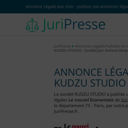
Annonce Légale pas cher : publiez vos annonces légal
JuriPresse
Annonces Légales Publiées en 
KUDZU STUDIO - Société par Actions Simpl
ANNONCE LÉGAL
KUDZU STUDIO
La société KUDZU STUDIO a publiée
légales
Le nouvel Economiste
de
Soc
le département 75 - Paris, par notre 
JuriPresse.fr.