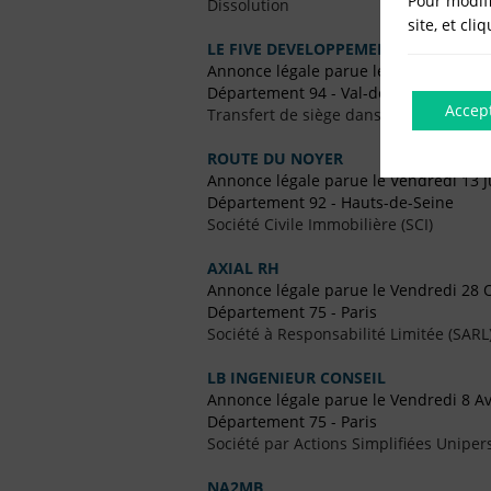
Pour modifi
Dissolution
site, et cli
LE FIVE DEVELOPPEMENT
Annonce légale parue le Vendredi 8 M
Département 94 - Val-de-Marne
Accep
Transfert de siège dans un Autre Dépa
ROUTE DU NOYER
Annonce légale parue le Vendredi 13 Ju
Département 92 - Hauts-de-Seine
Société Civile Immobilière (SCI)
AXIAL RH
Annonce légale parue le Vendredi 28 
Département 75 - Paris
Société à Responsabilité Limitée (SARL
LB INGENIEUR CONSEIL
Annonce légale parue le Vendredi 8 Av
Département 75 - Paris
Société par Actions Simplifiées Uniper
NA2MB