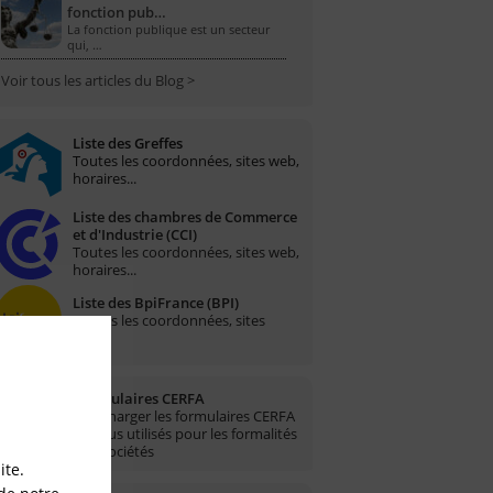
fonction pub…
La fonction publique est un secteur
qui, …
Voir tous les articles du Blog >
Liste des Greffes
Toutes les coordonnées, sites web,
horaires...
Liste des chambres de Commerce
et d'Industrie (CCI)
Toutes les coordonnées, sites web,
horaires...
Liste des BpiFrance (BPI)
Toutes les coordonnées, sites
web...
Formulaires CERFA
Télécharger les formulaires CERFA
les plus utilisés pour les formalités
des sociétés
ite.