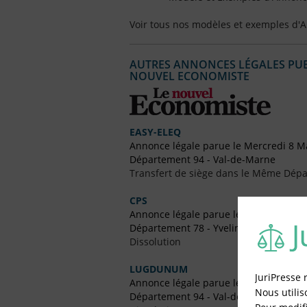
Voir tous nos modèles et exemples d'
AUTRES ANNONCES LÉGALES PUBL
NOUVEL ECONOMISTE
EASY-ELEQ
Annonce légale parue le Mercredi 8 M
Département 94 - Val-de-Marne
Transfert de siège dans le Même Dép
CPS
Annonce légale parue le Mercredi 12 
Département 78 - Yvelines
Dissolution
LUGDUNUM
JuriPresse 
Annonce légale parue le Vendredi 24
Nous utilis
Département 94 - Val-de-Marne