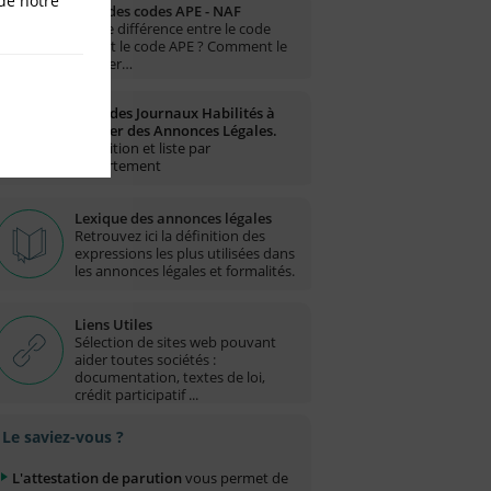
de notre
Liste des codes APE - NAF
Quelle différence entre le code
NAF et le code APE ? Comment le
trouver…
Liste des Journaux Habilités à
publier des Annonces Légales.
Définition et liste par
département
Lexique des annonces légales
Retrouvez ici la définition des
expressions les plus utilisées dans
les annonces légales et formalités.
Liens Utiles
Sélection de sites web pouvant
aider toutes sociétés :
documentation, textes de loi,
crédit participatif ...
Le saviez-vous ?
L'attestation de parution
vous permet de