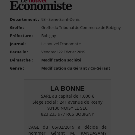
FAQ
Nous Contacter
Département :
93 - Seine-Saint-Denis
Compte PRO
Greffe :
Greffe du Tribunal de Commerce de Bobigny
Préfecture :
Bobigny
Journal :
Le nouvel Economiste
Parue le :
Vendredi 22 Février 2019
Démarche :
Modification société
Genre :
Modification du Gérant / Co-Gérant
LA BONNE
SARL au capital de 1.000 €
Siège social : 241 avenue de Rosny
93130 NOISY LE SEC
823 233 977 RCS BOBIGNY
L’AGE du 05/02/2019 a décidé de
nommer Gérant M. KANDASAMY