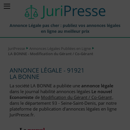
Annonce Légale pas cher : publiez vos annonces légales
en ligne au meilleur prix
Publier une Annonce légale
JuriPresse
Annonces Légales Publiées en Ligne
LA BONNE - Modification du Gérant / Co-Gérant
Annonces Légales Publiées
Tarif et Prix d'une Annonce Légale
ANNONCE LÉGALE - 91921
LA BONNE
Journaux Habilités (JAL) Annonces Légales
La société LA BONNE a publiée une
annonce légale
Départements pour la Publication d'Annonces Légales
dans le journal habilité annonces légales
Le nouvel
Economiste
de
Modification du Gérant / Co-Gérant
,
Liste des Greffes
dans le département 93 - Seine-Saint-Denis, par notre
plateforme de publication d'annonces légales en ligne
Liste des CCI
JuriPresse.fr.
Le Blog pour les Entreprises