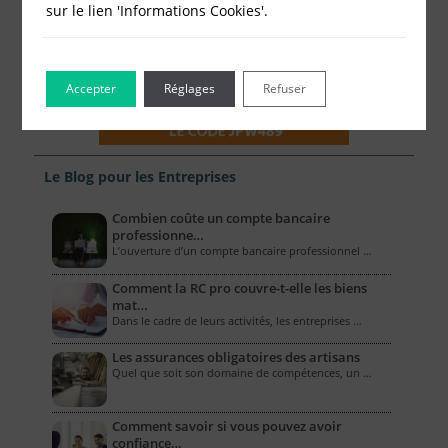
sur le lien 'Informations Cookies'.
Accepter
Réglages
Refuser
Le Blog pour les Entreprises
Combien coûte un compte bancaire
professionne…
L’ouverture d’un compte bancaire professionnel …
Comment la RC pro couvre-t-elle les biens
mat…
Dans le cadre de leurs activités, les entreprises …
Les assurances obligatoires des artisans
Quel que soit son domaine de compétences, un …
Comment savoir si vous pouvez avoir
confiance…