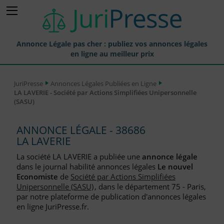
Annonce Légale pas cher : publiez vos annonces légales
en ligne au meilleur prix
Publier une Annonce légale
JuriPresse
Annonces Légales Publiées en Ligne
LA LAVERIE - Société par Actions Simplifiées Unipersonnelle
Annonces Légales Publiées
(SASU)
Tarif et Prix d'une Annonce Légale
ANNONCE LÉGALE - 38686
Journaux Habilités (JAL) Annonces Légales
LA LAVERIE
Départements pour la Publication d'Annonces Légales
La société LA LAVERIE a publiée une
annonce légale
dans le journal habilité annonces légales
Le nouvel
Liste des Greffes
Economiste
de
Société par Actions Simplifiées
Unipersonnelle (SASU)
, dans le département 75 - Paris,
Liste des CCI
par notre plateforme de publication d'annonces légales
en ligne JuriPresse.fr.
Le Blog pour les Entreprises