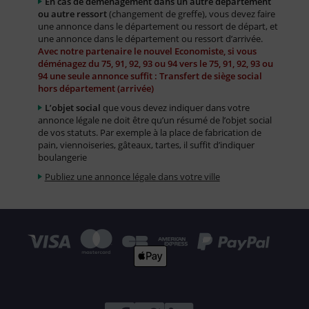
En cas de déménagement dans un autre département
ou autre ressort
(changement de greffe), vous devez faire
une annonce dans le département ou ressort de départ, et
une annonce dans le département ou ressort d’arrivée.
Avec notre partenaire le nouvel Economiste, si vous
déménagez du 75, 91, 92, 93 ou 94 vers le 75, 91, 92, 93 ou
94 une seule annonce suffit : Transfert de siège social
hors département (arrivée)
L’objet social
que vous devez indiquer dans votre
annonce légale ne doit être qu’un résumé de l’objet social
de vos statuts. Par exemple à la place de fabrication de
pain, viennoiseries, gâteaux, tartes, il suffit d’indiquer
boulangerie
Publiez une annonce légale dans votre ville