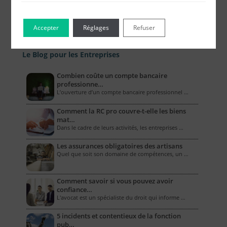
Accepter
Réglages
Refuser
Le Blog pour les Entreprises
Combien coûte un compte bancaire
professionne…
L’ouverture d’un compte bancaire professionnel …
Comment la RC pro couvre-t-elle les biens
mat…
Dans le cadre de leurs activités, les entreprises …
Les assurances obligatoires des artisans
Quel que soit son domaine de compétences, un …
Comment savoir si vous pouvez avoir
confiance…
L'avocat est un spécialiste du droit qui informe …
5 incidents et contentieux de la fonction
pub…