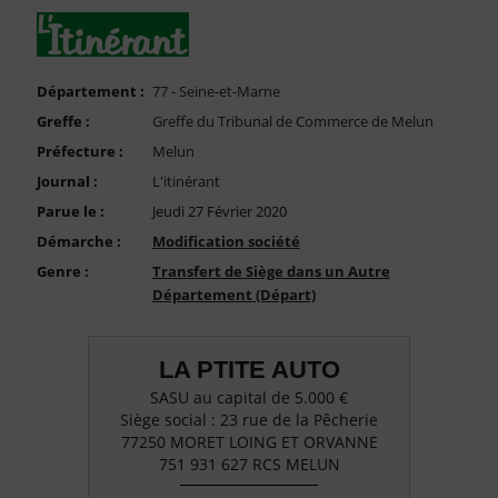
FAQ
Nous Contacter
Compte PRO
Département :
77 - Seine-et-Marne
Greffe :
Greffe du Tribunal de Commerce de Melun
Préfecture :
Melun
Journal :
L'itinérant
Parue le :
Jeudi 27 Février 2020
Démarche :
Modification société
Genre :
Transfert de Siège dans un Autre
Département (Départ)
LA PTITE AUTO
SASU au capital de 5.000 €
Siège social : 23 rue de la Pêcherie
77250 MORET LOING ET ORVANNE
751 931 627 RCS MELUN