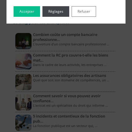
Accepter
Réglages
Refuser
Le Blog pour les Entreprises
Combien coûte un compte bancaire
professionne…
L’ouverture d’un compte bancaire professionnel …
Comment la RC pro couvre-t-elle les biens
mat…
Dans le cadre de leurs activités, les entreprises …
Les assurances obligatoires des artisans
Quel que soit son domaine de compétences, un …
Comment savoir si vous pouvez avoir
confiance…
L'avocat est un spécialiste du droit qui informe …
5 incidents et contentieux de la fonction
pub…
La fonction publique est un secteur qui, …