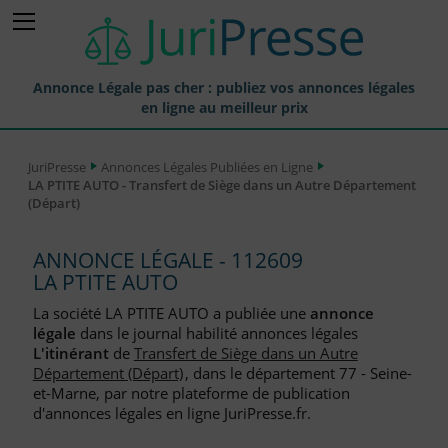
Annonce Légale pas cher : publiez vos annonces légales
en ligne au meilleur prix
Publier une Annonce légale
JuriPresse
Annonces Légales Publiées en Ligne
LA PTITE AUTO - Transfert de Siège dans un Autre Département
Annonces Légales Publiées
(Départ)
Tarif et Prix d'une Annonce Légale
ANNONCE LÉGALE - 112609
Journaux Habilités (JAL) Annonces Légales
LA PTITE AUTO
Départements pour la Publication d'Annonces Légales
La société LA PTITE AUTO a publiée une
annonce
légale
dans le journal habilité annonces légales
Liste des Greffes
L'itinérant
de
Transfert de Siège dans un Autre
Département (Départ)
, dans le département 77 - Seine-
Liste des CCI
et-Marne, par notre plateforme de publication
d'annonces légales en ligne JuriPresse.fr.
Le Blog pour les Entreprises