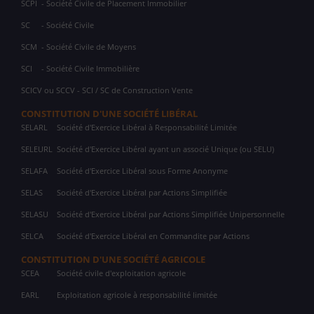
SCPI
- Société Civile de Placement Immobilier
SC
- Société Civile
SCM
- Société Civile de Moyens
SCI
- Société Civile Immobilière
SCICV ou SCCV - SCI / SC de Construction Vente
CONSTITUTION D'UNE SOCIÉTÉ LIBÉRAL
SELARL
Société d'Exercice Libéral à Responsabilité Limitée
SELEURL
Société d'Exercice Libéral ayant un associé Unique (ou SELU)
SELAFA
Société d'Exercice Libéral sous Forme Anonyme
SELAS
Société d'Exercice Libéral par Actions Simplifiée
SELASU
Société d'Exercice Libéral par Actions Simplifiée Unipersonnelle
SELCA
Société d'Exercice Libéral en Commandite par Actions
CONSTITUTION D'UNE SOCIÉTÉ AGRICOLE
SCEA
Société civile d'exploitation agricole
EARL
Exploitation agricole à responsabilité limitée