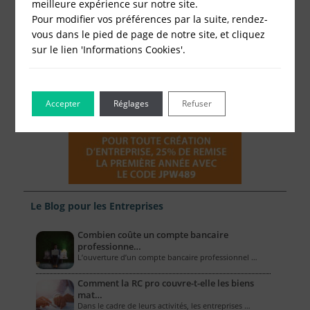
meilleure expérience sur notre site.
Pour modifier vos préférences par la suite, rendez-
vous dans le pied de page de notre site, et cliquez
sur le lien 'Informations Cookies'.
Accepter
Réglages
Refuser
Le Blog pour les Entreprises
Combien coûte un compte bancaire
professionne…
L’ouverture d’un compte bancaire professionnel …
Comment la RC pro couvre-t-elle les biens
mat…
Dans le cadre de leurs activités, les entreprises …