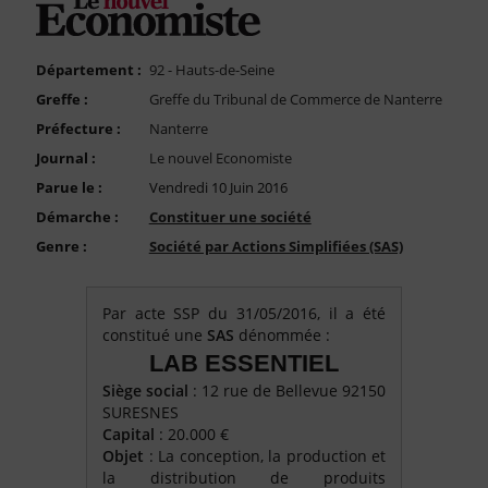
FAQ
Nous Contacter
Département :
92 - Hauts-de-Seine
Compte PRO
Greffe :
Greffe du Tribunal de Commerce de Nanterre
Préfecture :
Nanterre
Journal :
Le nouvel Economiste
Parue le :
Vendredi 10 Juin 2016
Démarche :
Constituer une société
Genre :
Société par Actions Simplifiées (SAS)
Par acte SSP du 31/05/2016, il a été
constitué une
SAS
dénommée :
LAB ESSENTIEL
Siège social
: 12 rue de Bellevue 92150
SURESNES
Capital
: 20.000 €
Objet
: La conception, la production et
la distribution de produits