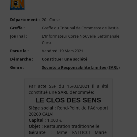
FAQ
Nous Contacter
Département :
20 - Corse
Compte PRO
Greffe :
Greffe du Tribunal de Commerce de Bastia
Journal :
L'Informateur Corse Nouvelle, Settimanale
Corsu
Parue le :
Vendredi 19 Mars 2021
Démarche :
Constituer une société
Genre :
Société à Responsabilité Limitée (SARL)
Par acte SSP du 15/03/2021 il a été
constitué une
SARL
dénommée:
LE CLOS DES SENS
Siège social
: Rond-Point de l'Aéroport
20260 CALVI
Capital
: 1.000 €
Objet
: Restauration traditionnelle
Gérante
: Mme FATTICCI Marie-