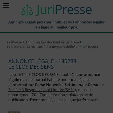
Annonce Légale pas cher : publiez vos annonces légales
en ligne au meilleur prix
Publier une Annonce légale
JuriPresse
Annonces Légales Publiées en Ligne
LE CLOS DES SENS - Société à Responsabilité Limitée (SARL)
Annonces Légales Publiées
Tarif et Prix d'une Annonce Légale
ANNONCE LÉGALE - 135283
LE CLOS DES SENS
Journaux Habilités (JAL) Annonces Légales
La société LE CLOS DES SENS a publiée une
annonce
Départements pour la Publication d'Annonces Légales
légale
dans le journal habilité annonces légales
L'Informateur Corse Nouvelle, Settimanale Corsu
de
Liste des Greffes
Société à Responsabilité Limitée (SARL)
, dans le
département 20 - Corse, par notre plateforme de
Liste des CCI
publication d'annonces légales en ligne JuriPresse.fr.
Le Blog pour les Entreprises