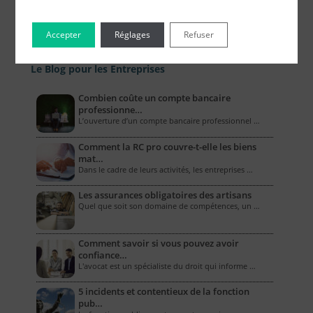
Accepter
Réglages
Refuser
Le Blog pour les Entreprises
Combien coûte un compte bancaire
professionne…
L’ouverture d’un compte bancaire professionnel …
Comment la RC pro couvre-t-elle les biens
mat…
Dans le cadre de leurs activités, les entreprises …
Les assurances obligatoires des artisans
Quel que soit son domaine de compétences, un …
Comment savoir si vous pouvez avoir
confiance…
L'avocat est un spécialiste du droit qui informe …
5 incidents et contentieux de la fonction
pub…