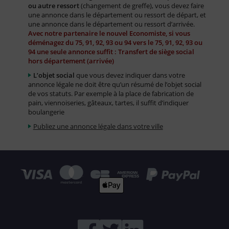
ou autre ressort
(changement de greffe), vous devez faire
une annonce dans le département ou ressort de départ, et
une annonce dans le département ou ressort d’arrivée.
Avec notre partenaire le nouvel Economiste, si vous
déménagez du 75, 91, 92, 93 ou 94 vers le 75, 91, 92, 93 ou
94 une seule annonce suffit : Transfert de siège social
hors département (arrivée)
L’objet social
que vous devez indiquer dans votre
annonce légale ne doit être qu’un résumé de l’objet social
de vos statuts. Par exemple à la place de fabrication de
pain, viennoiseries, gâteaux, tartes, il suffit d’indiquer
boulangerie
Publiez une annonce légale dans votre ville