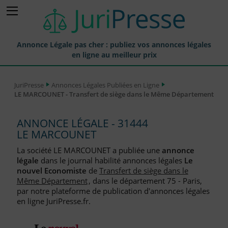
Annonce Légale pas cher : publiez vos annonces légales
en ligne au meilleur prix
Publier une Annonce légale
JuriPresse
Annonces Légales Publiées en Ligne
LE MARCOUNET - Transfert de siège dans le Même Département
Annonces Légales Publiées
Tarif et Prix d'une Annonce Légale
ANNONCE LÉGALE - 31444
LE MARCOUNET
Journaux Habilités (JAL) Annonces Légales
La société LE MARCOUNET a publiée une
annonce
Départements pour la Publication d'Annonces Légales
légale
dans le journal habilité annonces légales
Le
nouvel Economiste
de
Transfert de siège dans le
Liste des Greffes
Même Département
, dans le département 75 - Paris,
par notre plateforme de publication d'annonces légales
Liste des CCI
en ligne JuriPresse.fr.
Le Blog pour les Entreprises