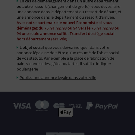
En cas de déménagement dans un autre département
ou autre ressort
(changement de greffe), vous devez faire
une annonce dans le département ou ressort de départ, et
une annonce dans le département ou ressort d’arrivée.
Avec notre partenaire le nouvel Economiste, si vous
déménagez du 75, 91, 92, 93 ou 94 vers le 75, 91, 92, 93 ou
94 une seule annonce suffit : Transfert de siège social
hors département (arrivée)
L’objet social
que vous devez indiquer dans votre
annonce légale ne doit être qu’un résumé de l’objet social
de vos statuts. Par exemple à la place de fabrication de
pain, viennoiseries, gâteaux, tartes, il suffit d’indiquer
boulangerie
Publiez une annonce légale dans votre ville