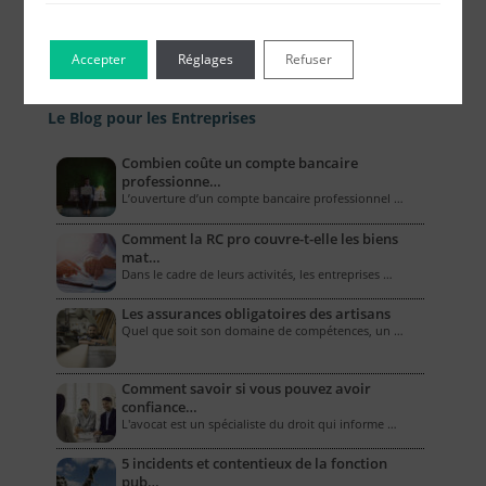
Accepter
Réglages
Refuser
Le Blog pour les Entreprises
Combien coûte un compte bancaire
professionne…
L’ouverture d’un compte bancaire professionnel …
Comment la RC pro couvre-t-elle les biens
mat…
Dans le cadre de leurs activités, les entreprises …
Les assurances obligatoires des artisans
Quel que soit son domaine de compétences, un …
Comment savoir si vous pouvez avoir
confiance…
L'avocat est un spécialiste du droit qui informe …
5 incidents et contentieux de la fonction
pub…