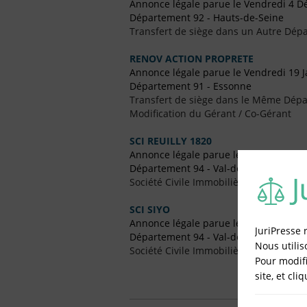
Annonce légale parue le Vendredi 4 
Département 92 - Hauts-de-Seine
Transfert de siège dans un Autre Dépa
RENOV ACTION PROPRETE
Annonce légale parue le Vendredi 19 J
Département 91 - Essonne
Transfert de siège dans le Même Dép
Modification du Gérant / Co-Gérant
SCI REUILLY 1820
Annonce légale parue le Vendredi 14 Ju
Département 94 - Val-de-Marne
Société Civile Immobilière (SCI)
SCI SIYO
Annonce légale parue le Vendredi 4 M
JuriPresse 
Département 94 - Val-de-Marne
Nous utilis
Société Civile Immobilière (SCI)
Pour modifi
site, et cli