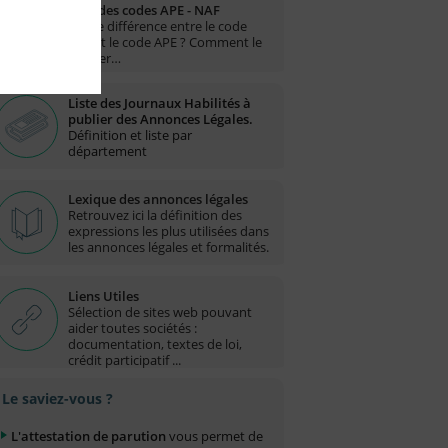
Liste des codes APE - NAF
Quelle différence entre le code
NAF et le code APE ? Comment le
trouver…
Liste des Journaux Habilités à
publier des Annonces Légales.
Définition et liste par
département
Lexique des annonces légales
Retrouvez ici la définition des
expressions les plus utilisées dans
les annonces légales et formalités.
Liens Utiles
Sélection de sites web pouvant
aider toutes sociétés :
documentation, textes de loi,
crédit participatif ...
Le saviez-vous ?
L'attestation de parution
vous permet de