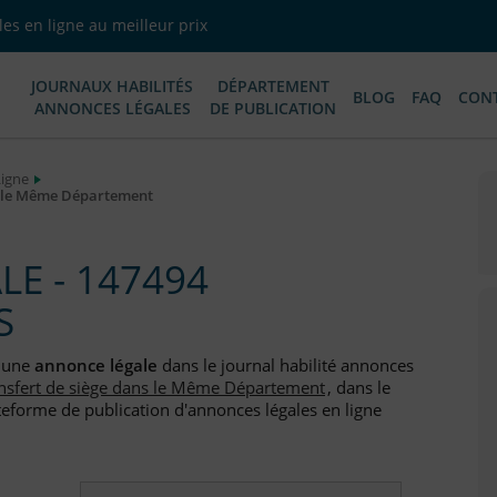
es en ligne au meilleur prix
JOURNAUX HABILITÉS
DÉPARTEMENT
BLOG
FAQ
CON
ANNONCES LÉGALES
DE PUBLICATION
Ligne
s le Même Département
E - 147494
S
e une
annonce légale
dans le journal habilité annonces
nsfert de siège dans le Même Département
, dans le
teforme de publication d'annonces légales en ligne