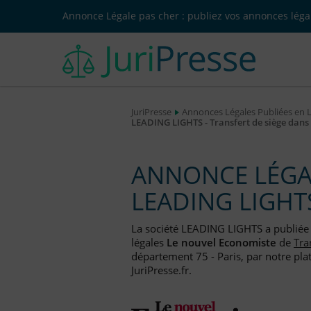
Annonce Légale pas cher : publiez vos annonces légal
JuriPresse
Annonces Légales Publiées en 
LEADING LIGHTS - Transfert de siège dan
ANNONCE LÉGAL
LEADING LIGHT
La société LEADING LIGHTS a publié
légales
Le nouvel Economiste
de
Tra
département 75 - Paris, par notre pla
JuriPresse.fr.