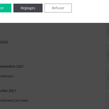
IÉES EN LIGNE DANS LE DÉPARTEMENT DU 75 -
ter
Réglages
Refuser
 2026
 Novembre 2021
artement
illet 2021
rtement (Arrivée)