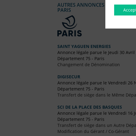
AUTRES ANNONCES LÉGALES PUBL
PARIS
Accep
SAINT YAGUEN ENERGIES
Annonce légale parue le Jeudi 30 Avril
Département 75 - Paris
Changement de Dénomination
DIGISECUR
Annonce légale parue le Vendredi 26
Département 75 - Paris
Transfert de siège dans le Même Dép
SCI DE LA PLACE DES BASQUES
Annonce légale parue le Vendredi 16 Ju
Département 75 - Paris
Transfert de siège dans un Autre Dépa
Modification du Gérant / Co-Gérant