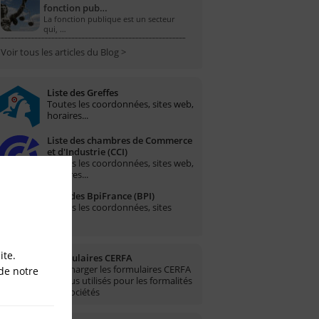
fonction pub…
La fonction publique est un secteur
qui, …
Voir tous les articles du Blog >
Liste des Greffes
Toutes les coordonnées, sites web,
horaires...
Liste des chambres de Commerce
et d'Industrie (CCI)
Toutes les coordonnées, sites web,
horaires...
Liste des BpiFrance (BPI)
Toutes les coordonnées, sites
web...
ite.
Formulaires CERFA
Télécharger les formulaires CERFA
de notre
les plus utilisés pour les formalités
des sociétés