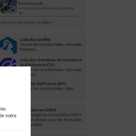
fonction pub…
La fonction publique est un secteur
qui, …
Voir tous les articles du Blog >
Liste des Greffes
Toutes les coordonnées, sites web,
horaires...
Liste des chambres de Commerce
et d'Industrie (CCI)
Toutes les coordonnées, sites web,
horaires...
Liste des BpiFrance (BPI)
Toutes les coordonnées, sites
web...
ite.
Formulaires CERFA
Télécharger les formulaires CERFA
de notre
les plus utilisés pour les formalités
des sociétés