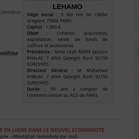
LEHAMO
e Commerce
Siège social
: 3 Bis rue de l'Abbé
Grégoire 75006 PARIS
Capital
: 1.000 €
Objet
: Création, acquisition,
exploitation, vente de fonds de
coiffure et accessoires
é
Présidente
: Mme Léah MARX épouse
mplifiées
KHALAF, 7 allée Georges Bizet 92150
SURESNES
Directeur Général
: M. Mohamad
KHALAF, 7 allée Georges Bizet 92150
SURESNES
Durée
: 99 ans à compter de
l'immatriculation au RCS de PARIS
E EN LIGNE DANS LE NOUVEL ECONOMISTE
 prix - Attestation immédiate par mail