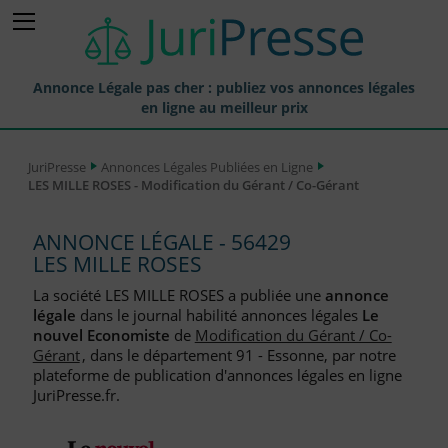
Annonce Légale pas cher : publiez vos annonces légales
en ligne au meilleur prix
Publier une Annonce légale
JuriPresse
Annonces Légales Publiées en Ligne
LES MILLE ROSES - Modification du Gérant / Co-Gérant
Annonces Légales Publiées
Tarif et Prix d'une Annonce Légale
ANNONCE LÉGALE - 56429
LES MILLE ROSES
Journaux Habilités (JAL) Annonces Légales
La société LES MILLE ROSES a publiée une
annonce
Départements pour la Publication d'Annonces Légales
légale
dans le journal habilité annonces légales
Le
nouvel Economiste
de
Modification du Gérant / Co-
Liste des Greffes
Gérant
, dans le département 91 - Essonne, par notre
plateforme de publication d'annonces légales en ligne
Liste des CCI
JuriPresse.fr.
Le Blog pour les Entreprises