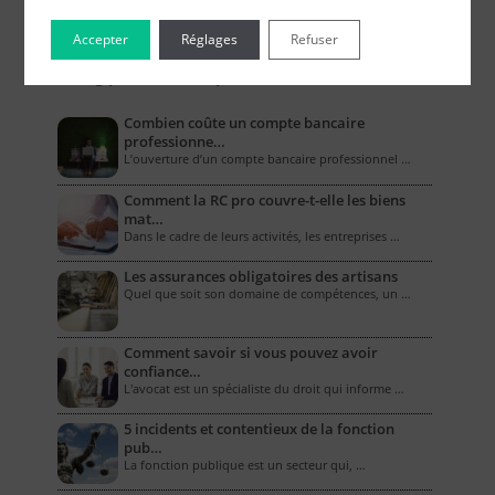
Accepter
Réglages
Refuser
Le Blog pour les Entreprises
Combien coûte un compte bancaire
professionne…
L’ouverture d’un compte bancaire professionnel …
Comment la RC pro couvre-t-elle les biens
mat…
Dans le cadre de leurs activités, les entreprises …
Les assurances obligatoires des artisans
Quel que soit son domaine de compétences, un …
Comment savoir si vous pouvez avoir
confiance…
L'avocat est un spécialiste du droit qui informe …
5 incidents et contentieux de la fonction
pub…
La fonction publique est un secteur qui, …