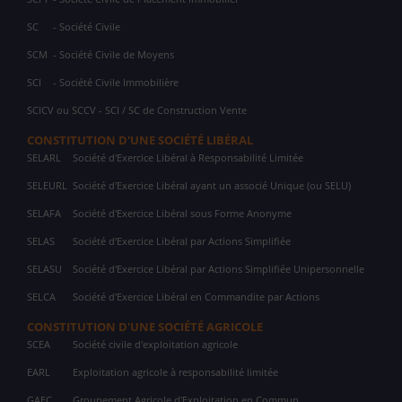
SC
- Société Civile
SCM
- Société Civile de Moyens
SCI
- Société Civile Immobilière
SCICV ou SCCV - SCI / SC de Construction Vente
CONSTITUTION D'UNE SOCIÉTÉ LIBÉRAL
SELARL
Société d'Exercice Libéral à Responsabilité Limitée
SELEURL
Société d'Exercice Libéral ayant un associé Unique (ou SELU)
SELAFA
Société d'Exercice Libéral sous Forme Anonyme
SELAS
Société d'Exercice Libéral par Actions Simplifiée
SELASU
Société d'Exercice Libéral par Actions Simplifiée Unipersonnelle
SELCA
Société d'Exercice Libéral en Commandite par Actions
CONSTITUTION D'UNE SOCIÉTÉ AGRICOLE
SCEA
Société civile d'exploitation agricole
EARL
Exploitation agricole à responsabilité limitée
GAEC
Groupement Agricole d'Exploitation en Commun