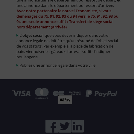
une annonce dans le département ou ressort de départ, et
une annonce dans le département ou ressort d’arrivée.
Avec notre partenaire le nouvel Economiste, si vous
déménagez du 75, 91, 92, 93 ou 94 vers le 75, 91, 92, 93 ou
94 une seule annonce suffit : Transfert de siège social
hors département (arrivée)
L’objet social
que vous devez indiquer dans votre
annonce légale ne doit être qu’un résumé de l’objet social
de vos statuts. Par exemple à la place de fabrication de
pain, viennoiseries, gâteaux, tartes, il suffit d’indiquer
boulangerie
Publiez une annonce légale dans votre ville