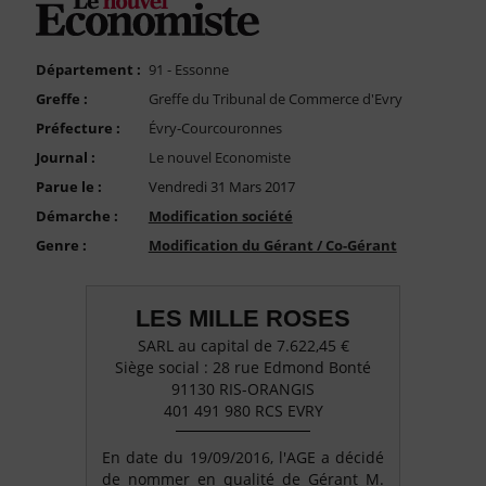
FAQ
Nous Contacter
Département :
91 - Essonne
Compte PRO
Greffe :
Greffe du Tribunal de Commerce d'Evry
Préfecture :
Évry-Courcouronnes
Journal :
Le nouvel Economiste
Parue le :
Vendredi 31 Mars 2017
Démarche :
Modification société
Genre :
Modification du Gérant / Co-Gérant
LES MILLE ROSES
SARL au capital de 7.622,45 €
Siège social : 28 rue Edmond Bonté
91130 RIS-ORANGIS
401 491 980 RCS EVRY
En date du 19/09/2016, l'AGE a décidé
de nommer en qualité de Gérant M.