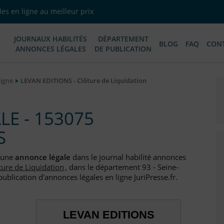
es en ligne au meilleur prix
JOURNAUX HABILITÉS
DÉPARTEMENT
BLOG
FAQ
CON
ANNONCES LÉGALES
DE PUBLICATION
Ligne
LEVAN EDITIONS - Clôture de Liquidation
E - 153075
S
e une
annonce légale
dans le journal habilité annonces
ture de Liquidation
, dans le département 93 - Seine-
ublication d'annonces légales en ligne JuriPresse.fr.
LEVAN EDITIONS