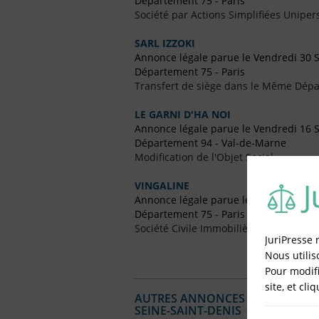
Département 75 - Paris
Société par Actions Simplifiées Uniper
SARL IZZOKI
Annonce légale parue le Vendredi 30
Département 75 - Paris
Transfert de siège dans le Même Dép
LE GARNI D'HA NOI
Annonce légale parue le Vendredi 16
Département 94 - Val-de-Marne
Modification de l'Objet Social
VINGALINE
Annonce légale parue le Vendredi 6 
Département 75 - Paris
Société Civile Immobilière (SCI)
JuriPresse 
Nous utilis
Pour modifi
site, et cli
AUTRES ANNONCES LÉGALES PUBL
SEINE-SAINT-DENIS