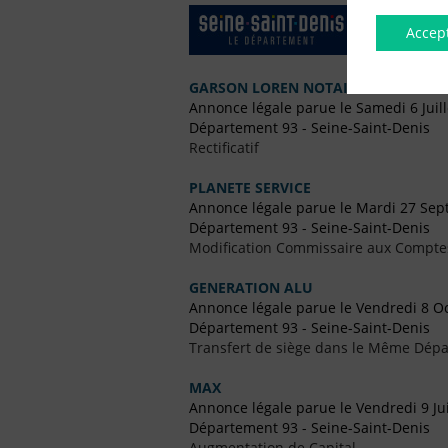
Accep
GARSON LOREN NOTAIRE
Annonce légale parue le Samedi 6 Juil
Département 93 - Seine-Saint-Denis
Rectificatif
PLANETE SERVICE
Annonce légale parue le Mardi 27 Se
Département 93 - Seine-Saint-Denis
Modification Commissaire aux Compte
GENERATION ALU
Annonce légale parue le Vendredi 8 O
Département 93 - Seine-Saint-Denis
Transfert de siège dans le Même Dép
MAX
Annonce légale parue le Vendredi 9 Jui
Département 93 - Seine-Saint-Denis
Augmentation de Capital