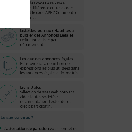
Liste des codes APE - NAF
Quelle différence entre le code
NAF et le code APE ? Comment le
trouver…
Liste des Journaux Habilités à
publier des Annonces Légales.
Définition et liste par
département
Lexique des annonces légales
Retrouvez ici la définition des
expressions les plus utilisées dans
les annonces légales et formalités.
Liens Utiles
Sélection de sites web pouvant
aider toutes sociétés :
documentation, textes de loi,
crédit participatif ...
Le saviez-vous ?
L'attestation de parution
vous permet de