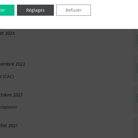
ter
Réglages
Refuser
let 2024
ptembre 2022
s (CAC)
ctobre 2021
artement
llet 2021