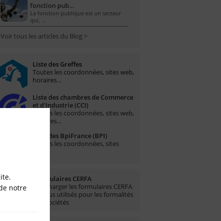
fonction pub…
La fonction publique est un secteur
qui, …
Voir tous les articles du Blog >
Liste des Greffes
Toutes les coordonnées, sites web,
horaires...
Liste des chambres de Commerce
et d'Industrie (CCI)
Toutes les coordonnées, sites web,
horaires...
Liste des BpiFrance (BPI)
Toutes les coordonnées, sites
web...
ite.
Formulaires CERFA
Télécharger les formulaires CERFA
de notre
les plus utilisés pour les formalités
des sociétés