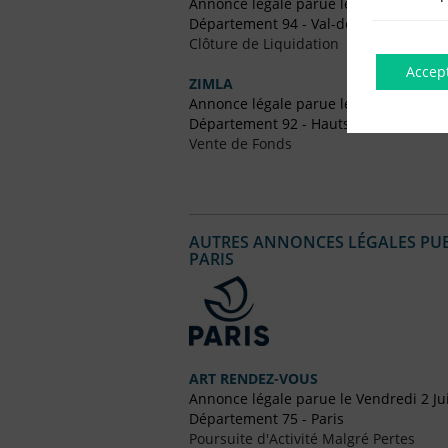
Annonce légale parue le Vendredi 28 
Département 94 - Val-de-Marne
Clôture de Liquidation
Accep
ZIMLA
Annonce légale parue le Vendredi 23 
Département 92 - Hauts-de-Seine
Vente de Fonds
AUTRES ANNONCES LÉGALES PUBL
PARIS
ART RENDEZ-VOUS
Annonce légale parue le Vendredi 2 Jui
Département 75 - Paris
Poursuite d'Activité Malgré Pertes