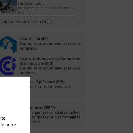
fonction pub…
La fonction publique est un secteur
qui, …
Voir tous les articles du Blog >
Liste des Greffes
Toutes les coordonnées, sites web,
horaires...
Liste des chambres de Commerce
et d'Industrie (CCI)
Toutes les coordonnées, sites web,
horaires...
Liste des BpiFrance (BPI)
Toutes les coordonnées, sites
web...
Formulaires CERFA
Télécharger les formulaires CERFA
les plus utilisés pour les formalités
ite.
des sociétés
de notre