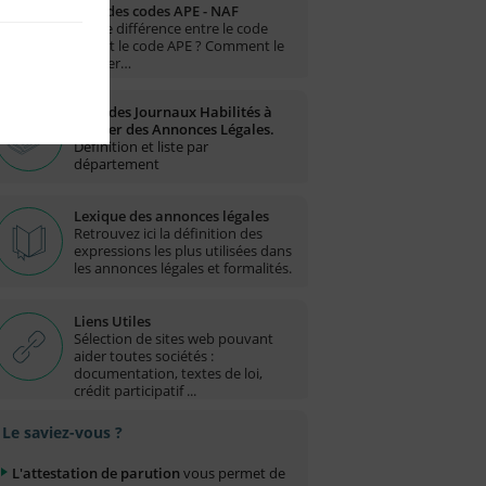
Liste des codes APE - NAF
Quelle différence entre le code
NAF et le code APE ? Comment le
trouver…
Liste des Journaux Habilités à
publier des Annonces Légales.
Définition et liste par
département
Lexique des annonces légales
Retrouvez ici la définition des
expressions les plus utilisées dans
les annonces légales et formalités.
Liens Utiles
Sélection de sites web pouvant
aider toutes sociétés :
documentation, textes de loi,
crédit participatif ...
Le saviez-vous ?
L'attestation de parution
vous permet de