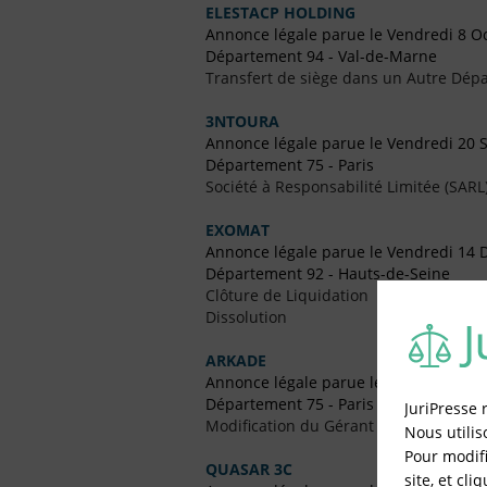
ELESTACP HOLDING
Annonce légale parue le Vendredi 8 O
Département 94 - Val-de-Marne
Transfert de siège dans un Autre Dépa
3NTOURA
Annonce légale parue le Vendredi 20
Département 75 - Paris
Société à Responsabilité Limitée (SARL
EXOMAT
Annonce légale parue le Vendredi 14
Département 92 - Hauts-de-Seine
Clôture de Liquidation
Dissolution
ARKADE
Annonce légale parue le Vendredi 3 
Département 75 - Paris
JuriPresse 
Modification du Gérant / Co-Gérant
Nous utilis
Pour modifi
QUASAR 3C
site, et cli