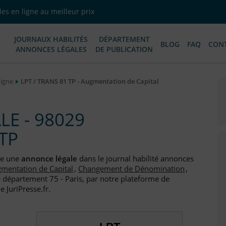
es en ligne au meilleur prix
JOURNAUX HABILITÉS
DÉPARTEMENT
BLOG
FAQ
CON
ANNONCES LÉGALES
DE PUBLICATION
Ligne
LPT / TRANS 81 TP - Augmentation de Capital
E - 98029
 TP
ée une
annonce légale
dans le journal habilité annonces
mentation de Capital
,
Changement de Dénomination
,
e département 75 - Paris, par notre plateforme de
e JuriPresse.fr.