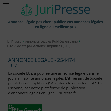
Annonce Légale pas cher : publiez vos annonces légales
en ligne au meilleur prix
Publier une Annonce légale
JuriPresse
Annonces Légales Publiées en Ligne
LUZ - Société par Actions Simplifiées (SAS)
Annonces Légales Publiées
Tarif et Prix d'une Annonce Légale
ANNONCE LÉGALE - 254474
LUZ
Journaux Habilités (JAL) Annonces Légales
La société LUZ a publiée une
annonce légale
dans le
Départements pour la Publication d'Annonces Légales
journal habilité annonces légales
L'itinérant
de
Société
par Actions Simplifiées (SAS)
, dans le département 91 -
Liste des Greffes
Essonne, par notre plateforme de publication
d'annonces légales en ligne JuriPresse.fr.
Liste des CCI
Le Blog pour les Entreprises