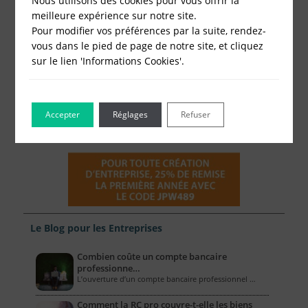
Nous utilisons des cookies pour vous offrir la
meilleure expérience sur notre site.
Pour modifier vos préférences par la suite, rendez-
vous dans le pied de page de notre site, et cliquez
sur le lien 'Informations Cookies'.
Accepter
Réglages
Refuser
Le Blog pour les Entreprises
Combien coûte un compte bancaire
professionne…
L’ouverture d’un compte bancaire professionnel …
Comment la RC pro couvre-t-elle les biens