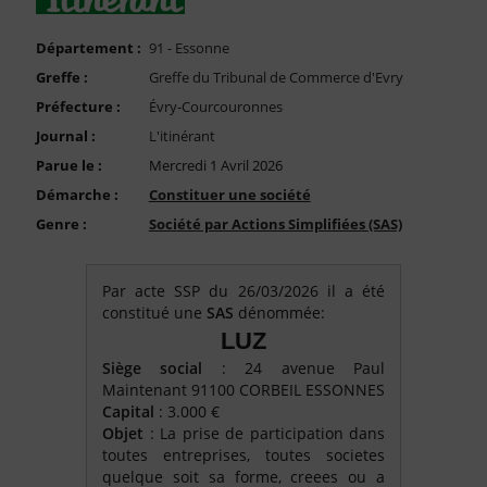
FAQ
Nous Contacter
Département :
91 - Essonne
Greffe :
Greffe du Tribunal de Commerce d'Evry
Compte PRO
Préfecture :
Évry-Courcouronnes
Journal :
L'itinérant
Parue le :
Mercredi 1 Avril 2026
Démarche :
Constituer une société
Genre :
Société par Actions Simplifiées (SAS)
Par acte SSP du 26/03/2026 il a été
constitué une
SAS
dénommée:
LUZ
Siège social
: 24 avenue Paul
Maintenant 91100 CORBEIL ESSONNES
Capital
: 3.000 €
Objet
: La prise de participation dans
toutes entreprises, toutes societes
quelque soit sa forme, creees ou a