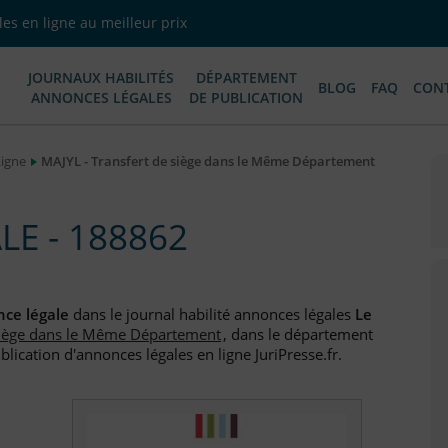
es en ligne au meilleur prix
JOURNAUX HABILITÉS
DÉPARTEMENT
BLOG
FAQ
CON
ANNONCES LÉGALES
DE PUBLICATION
Ligne
MAJYL - Transfert de siège dans le Même Département
E - 188862
ce légale
dans le journal habilité annonces légales
Le
siège dans le Même Département
, dans le département
blication d'annonces légales en ligne JuriPresse.fr.