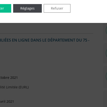
 Novembre 2015
ter
Réglages
Refuser
IÉES EN LIGNE DANS LE DÉPARTEMENT DU 75 -
ctobre 2021
ité Limitée (EURL)
vril 2021