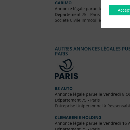
GARIMO
Annonce légale parue le Vendredi 27
Accep
Département 75 - Paris
Société Civile Immobilière (SCI)
AUTRES ANNONCES LÉGALES PUBL
PARIS
BS AUTO
Annonce légale parue le Vendredi 8 O
Département 75 - Paris
Entreprise Unipersonnel à Responsabil
CLEMAGENIE HOLDING
Annonce légale parue le Vendredi 16 A
Département 75 - Paris