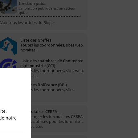
fonction pub…
La fonction publique est un secteur
qui, …
Voir tous les articles du Blog >
Liste des Greffes
Toutes les coordonnées, sites web,
horaires...
Liste des chambres de Commerce
et d'Industrie (CCI)
Toutes les coordonnées, sites web,
horaires...
Liste des BpiFrance (BPI)
Toutes les coordonnées, sites
web...
ite.
Formulaires CERFA
Télécharger les formulaires CERFA
de notre
les plus utilisés pour les formalités
des sociétés