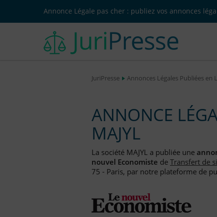
Annonce Légale pas cher : publiez vos annonces légal
JuriPresse
Annonces Légales Publiées en 
ANNONCE LÉGAL
MAJYL
La société MAJYL a publiée une
annon
nouvel Economiste
de
Transfert de 
75 - Paris, par notre plateforme de pu