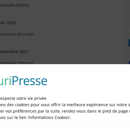
sonnelle (SASU)
uin 2022
rtement (Arrivée)
 Novembre 2021
artement (Départ)
illet 2018
respecte votre vie privée
ons des cookies pour vous offrir la meilleure expérience sur notre s
vril 2016
er vos préférences par la suite, rendez-vous dans le pied de page 
quez sur le lien 'Informations Cookies'.
artement