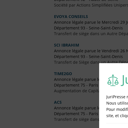
Société par Actions Simplifiées Uniper
EVOYA CONSEILS
Annonce légale parue le Mercredi 29 J
Département 93 - Seine-Saint-Denis
Transfert de siège dans un Autre Dépa
SCI IBRAHIM
Annonce légale parue le Vendredi 26
Département 93 - Seine-Saint-Denis
Transfert de Siège dans un Autre Dép
TIME2GO
Annonce légale parue le Vendredi 27 Ju
Département 75 - Paris
Augmentation de Capital
JuriPresse 
ACS
Nous utilis
Annonce légale parue le Vendredi 29 A
Pour modifi
Département 75 - Paris
site, et cli
Transfert de siège dans le Même Dép