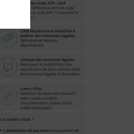
Liste des codes APE - NAF
Quelle différence entre le code
NAF et le code APE ? Comment le
trouver…
Liste des Journaux Habilités à
publier des Annonces Légales.
Définition et liste par
département
Lexique des annonces légales
Retrouvez ici la définition des
expressions les plus utilisées dans
les annonces légales et formalités.
Liens Utiles
Sélection de sites web pouvant
aider toutes sociétés :
documentation, textes de loi,
crédit participatif ...
Le saviez-vous ?
L'attestation de parution
vous permet de