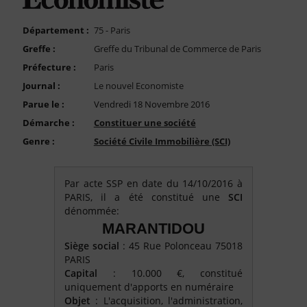
FAQ
Nous Contacter
Département :
75 - Paris
Greffe :
Greffe du Tribunal de Commerce de Paris
Compte PRO
Préfecture :
Paris
Journal :
Le nouvel Economiste
Parue le :
Vendredi 18 Novembre 2016
Démarche :
Constituer une société
Genre :
Société Civile Immobilière (SCI)
Par acte SSP en date du 14/10/2016 à
PARIS, il a été constitué une
SCI
dénommée:
MARANTIDOU
Siège social
: 45 Rue Polonceau 75018
PARIS
Capital
: 10.000 €, constitué
uniquement d'apports en numéraire
Objet
: L'acquisition, l'administration,