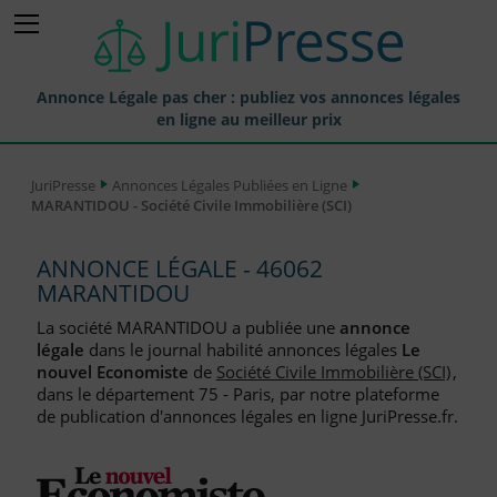
Annonce Légale pas cher : publiez vos annonces légales
en ligne au meilleur prix
Publier une Annonce légale
JuriPresse
Annonces Légales Publiées en Ligne
MARANTIDOU - Société Civile Immobilière (SCI)
Annonces Légales Publiées
Tarif et Prix d'une Annonce Légale
ANNONCE LÉGALE - 46062
MARANTIDOU
Journaux Habilités (JAL) Annonces Légales
La société MARANTIDOU a publiée une
annonce
Départements pour la Publication d'Annonces Légales
légale
dans le journal habilité annonces légales
Le
nouvel Economiste
de
Société Civile Immobilière (SCI)
,
Liste des Greffes
dans le département 75 - Paris, par notre plateforme
de publication d'annonces légales en ligne JuriPresse.fr.
Liste des CCI
Le Blog pour les Entreprises