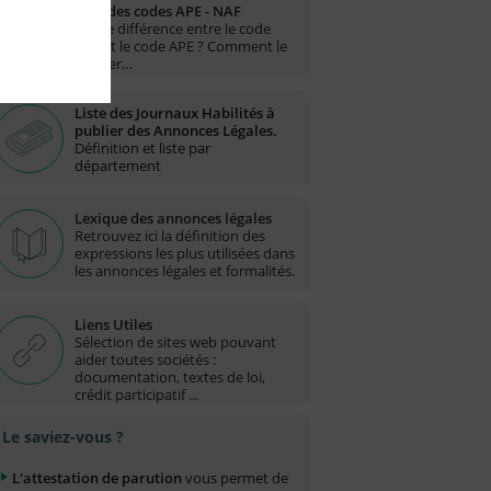
Liste des codes APE - NAF
Quelle différence entre le code
NAF et le code APE ? Comment le
trouver…
Liste des Journaux Habilités à
publier des Annonces Légales.
Définition et liste par
département
Lexique des annonces légales
Retrouvez ici la définition des
expressions les plus utilisées dans
les annonces légales et formalités.
Liens Utiles
Sélection de sites web pouvant
aider toutes sociétés :
documentation, textes de loi,
crédit participatif ...
Le saviez-vous ?
L'attestation de parution
vous permet de