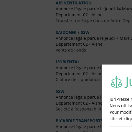
AIR VENTILATION
Annonce légale parue le Jeudi 14 Mar
Département 02 - Aisne
Transfert de Siège dans un Autre Dép
SAIDONNI / SSW
Annonce légale parue le Jeudi 7 Mars 
Département 02 - Aisne
Vente de Fonds
L'ORIENTAL
Annonce légale parue le Jeudi 27 Déc
Département 02 - Aisne
Clôture de Liquidation
SSW
Annonce légale parue le Jeudi 1 Nove
JuriPresse 
Département 02 - Aisne
Nous utilis
Société à Responsabilité Limitée (SARL
Pour modifi
site, et cli
PICARDIE TRANSPORTS
Annonce légale parue le Jeudi 8 Févrie