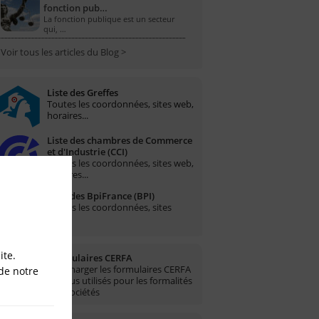
fonction pub…
La fonction publique est un secteur
qui, …
Voir tous les articles du Blog >
Liste des Greffes
Toutes les coordonnées, sites web,
horaires...
Liste des chambres de Commerce
et d'Industrie (CCI)
Toutes les coordonnées, sites web,
horaires...
Liste des BpiFrance (BPI)
Toutes les coordonnées, sites
web...
ite.
Formulaires CERFA
Télécharger les formulaires CERFA
de notre
les plus utilisés pour les formalités
des sociétés