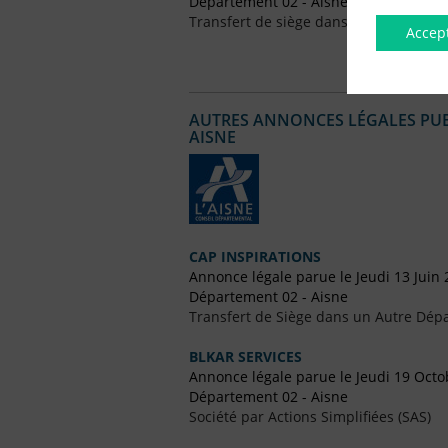
Département 02 - Aisne
Transfert de siège dans un Autre Dépa
Accep
AUTRES ANNONCES LÉGALES PUBL
AISNE
CAP INSPIRATIONS
Annonce légale parue le Jeudi 13 Juin
Département 02 - Aisne
Transfert de Siège dans un Autre Dép
BLKAR SERVICES
Annonce légale parue le Jeudi 19 Octo
Département 02 - Aisne
Société par Actions Simplifiées (SAS)