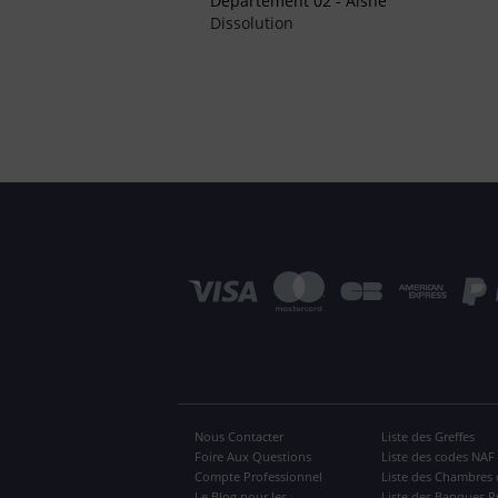
Département 02 - Aisne
Dissolution
Nous Contacter
Liste des Greffes
Foire Aux Questions
Liste des codes NAF
Compte Professionnel
Liste des Chambres 
Le Blog pour les
Liste des Banques P