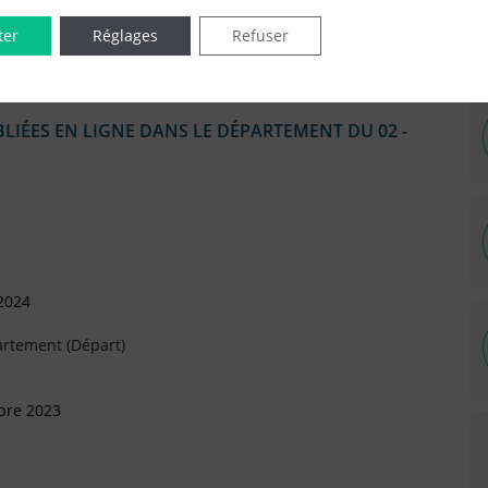
rtement (Arrivée)
ter
Réglages
Refuser
IÉES EN LIGNE DANS LE DÉPARTEMENT DU 02 -
 2024
artement (Départ)
bre 2023