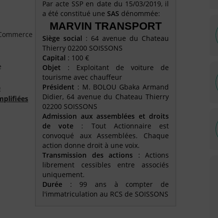
Par acte SSP en date du 15/03/2019, il
a été constitué une
SAS
dénommée:
MARVIN TRANSPORT
e Commerce
Siège social
: 64 avenue du Chateau
Thierry 02200 SOISSONS
Capital
: 100 €
e
Objet
: Exploitant de voiture de
tourisme avec chauffeur
Président
: M. BOLOU Gbaka Armand
é
Didier, 64 avenue du Chateau Thierry
mplifiées
02200 SOISSONS
Admission aux assemblées et droits
de vote
: Tout Actionnaire est
convoqué aux Assemblées. Chaque
action donne droit à une voix.
Transmission des actions
: Actions
librement cessibles entre associés
uniquement.
Durée
: 99 ans à compter de
l'immatriculation au RCS de SOISSONS