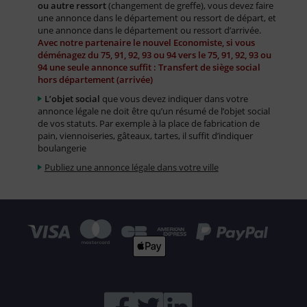
ou autre ressort
(changement de greffe), vous devez faire
une annonce dans le département ou ressort de départ, et
une annonce dans le département ou ressort d’arrivée.
Avec notre partenaire le nouvel Economiste, si vous
déménagez du 75, 91, 92, 93 ou 94 vers le 75, 91, 92, 93 ou
94 une seule annonce suffit : Transfert de siège social
hors département (arrivée)
L’objet social
que vous devez indiquer dans votre
annonce légale ne doit être qu’un résumé de l’objet social
de vos statuts. Par exemple à la place de fabrication de
pain, viennoiseries, gâteaux, tartes, il suffit d’indiquer
boulangerie
Publiez une annonce légale dans votre ville