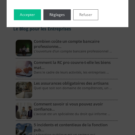
Accepter
Réglages
Refuser
Le Blog pour les Entreprises
Combien coûte un compte bancaire
professionne…
L’ouverture d’un compte bancaire professionnel …
Comment la RC pro couvre-t-elle les biens
mat…
Dans le cadre de leurs activités, les entreprises …
Les assurances obligatoires des artisans
Quel que soit son domaine de compétences, un …
Comment savoir si vous pouvez avoir
confiance…
L'avocat est un spécialiste du droit qui informe …
5 incidents et contentieux de la fonction
pub…
La fonction publique est un secteur qui, …