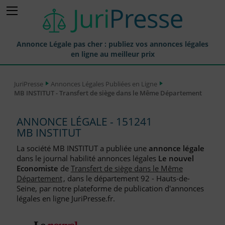
Annonce Légale pas cher : publiez vos annonces légales
en ligne au meilleur prix
Publier une Annonce légale
JuriPresse
Annonces Légales Publiées en Ligne
MB INSTITUT - Transfert de siège dans le Même Département
Annonces Légales Publiées
Tarif et Prix d'une Annonce Légale
ANNONCE LÉGALE - 151241
MB INSTITUT
Journaux Habilités (JAL) Annonces Légales
La société MB INSTITUT a publiée une
annonce légale
Départements pour la Publication d'Annonces Légales
dans le journal habilité annonces légales
Le nouvel
Economiste
de
Transfert de siège dans le Même
Liste des Greffes
Département
, dans le département 92 - Hauts-de-
Seine, par notre plateforme de publication d'annonces
Liste des CCI
légales en ligne JuriPresse.fr.
Le Blog pour les Entreprises