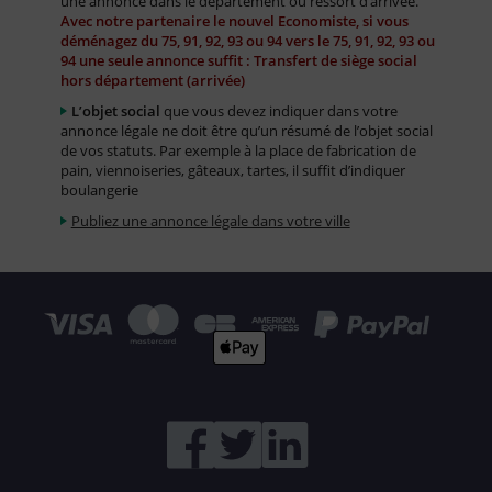
une annonce dans le département ou ressort d’arrivée.
Avec notre partenaire le nouvel Economiste, si vous
déménagez du 75, 91, 92, 93 ou 94 vers le 75, 91, 92, 93 ou
94 une seule annonce suffit : Transfert de siège social
hors département (arrivée)
L’objet social
que vous devez indiquer dans votre
annonce légale ne doit être qu’un résumé de l’objet social
de vos statuts. Par exemple à la place de fabrication de
pain, viennoiseries, gâteaux, tartes, il suffit d’indiquer
boulangerie
Publiez une annonce légale dans votre ville