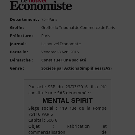
FAQ
Nous Contacter
Département :
75 - Paris
Compte PRO
Greffe :
Greffe du Tribunal de Commerce de Paris
Préfecture :
Paris
Journal :
Le nouvel Economiste
Parue le :
Vendredi 8 Avril 2016
Démarche :
Constituer une société
Genre :
Société par Actions Simplifiées (SAS)
Par acte SSP du 29/03/2016, il a été
constitué une
SAS
dénommée :
MENTAL SPIRIT
Siège social
: 119 rue de la Pompe
75116 PARIS
Capital
: 500 €
Objet
: Fabrication et
commercialisation de