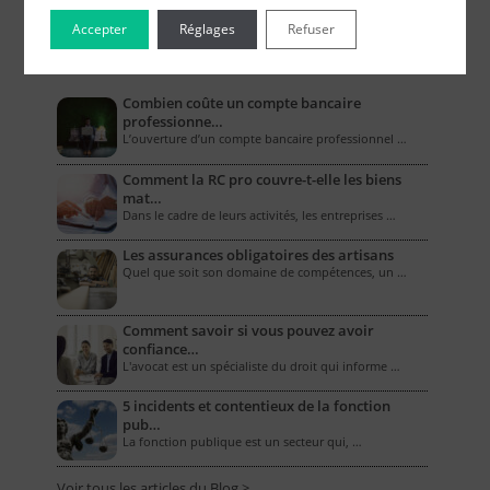
Accepter
Réglages
Refuser
Le Blog pour les Entreprises
Combien coûte un compte bancaire
professionne…
L’ouverture d’un compte bancaire professionnel …
Comment la RC pro couvre-t-elle les biens
mat…
Dans le cadre de leurs activités, les entreprises …
Les assurances obligatoires des artisans
Quel que soit son domaine de compétences, un …
Comment savoir si vous pouvez avoir
confiance…
L'avocat est un spécialiste du droit qui informe …
5 incidents et contentieux de la fonction
pub…
La fonction publique est un secteur qui, …
Voir tous les articles du Blog >