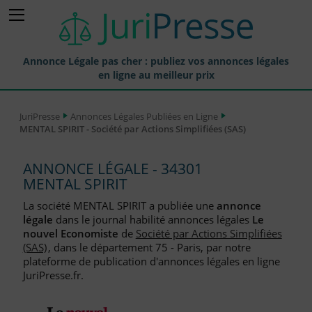
Annonce Légale pas cher : publiez vos annonces légales
en ligne au meilleur prix
Publier une Annonce légale
JuriPresse
Annonces Légales Publiées en Ligne
MENTAL SPIRIT - Société par Actions Simplifiées (SAS)
Annonces Légales Publiées
Tarif et Prix d'une Annonce Légale
ANNONCE LÉGALE - 34301
MENTAL SPIRIT
Journaux Habilités (JAL) Annonces Légales
La société MENTAL SPIRIT a publiée une
annonce
Départements pour la Publication d'Annonces Légales
légale
dans le journal habilité annonces légales
Le
nouvel Economiste
de
Société par Actions Simplifiées
Liste des Greffes
(SAS)
, dans le département 75 - Paris, par notre
plateforme de publication d'annonces légales en ligne
Liste des CCI
JuriPresse.fr.
Le Blog pour les Entreprises