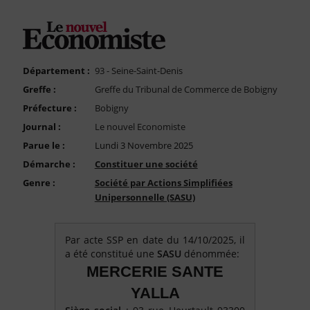
FAQ
Nous Contacter
Compte PRO
Département :
93 - Seine-Saint-Denis
Greffe :
Greffe du Tribunal de Commerce de Bobigny
Préfecture :
Bobigny
Journal :
Le nouvel Economiste
Parue le :
Lundi 3 Novembre 2025
Démarche :
Constituer une société
Genre :
Société par Actions Simplifiées
Unipersonnelle (SASU)
Par acte SSP en date du 14/10/2025, il
a été constitué une
SASU
dénommée:
MERCERIE SANTE
YALLA