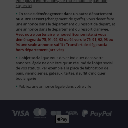
Pour plus d'informations, sur l'attestation de parution
cliquez ici
En cas de déménagement dans un autre département
ou autre ressort
(changement de greffe), vous devez faire
une annonce dans le département ou ressort de départ, et
une annonce dans le département ou ressort d’arrivée.
Avec notre partenaire le nouvel Economiste, si vous
déménagez du 75, 91, 92, 93 ou 94 vers le 75, 91, 92, 93 ou
94 une seule annonce suffit : Transfert de siège social
hors département (arrivée)
L’objet social
que vous devez indiquer dans votre
annonce légale ne doit être qu’un résumé de l’objet social
de vos statuts. Par exemple à la place de fabrication de
pain, viennoiseries, gâteaux, tartes, il suffit d’indiquer
boulangerie
Publiez une annonce légale dans votre ville