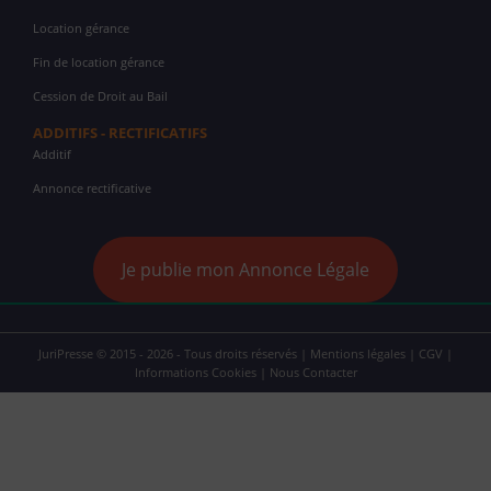
Location gérance
Fin de location gérance
Cession de Droit au Bail
ADDITIFS - RECTIFICATIFS
Additif
Annonce rectificative
Je publie mon Annonce Légale
JuriPresse © 2015 - 2026 - Tous droits réservés |
Mentions légales
|
CGV
|
Informations Cookies
|
Nous Contacter