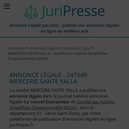
Annonce Légale pas cher : publiez vos annonces légales
en ligne au meilleur prix
Publier une Annonce légale
JuriPresse
Annonces Légales Publiées en Ligne
MERCERIE SANTE YALLA - Société par Actions Simplifiées
Annonces Légales Publiées
Unipersonnelle (SASU)
Tarif et Prix d'une Annonce Légale
ANNONCE LÉGALE - 247049
Journaux Habilités (JAL) Annonces Légales
MERCERIE SANTE YALLA
Départements pour la Publication d'Annonces Légales
La société MERCERIE SANTE YALLA a publiée une
annonce légale
dans le journal habilité annonces
Liste des Greffes
légales
Le nouvel Economiste
de
Société par Actions
Simplifiées Unipersonnelle (SASU)
, dans le
Liste des CCI
département 93 - Seine-Saint-Denis, par notre
plateforme de publication d'annonces légales en ligne
Le Blog pour les Entreprises
JuriPresse.fr.