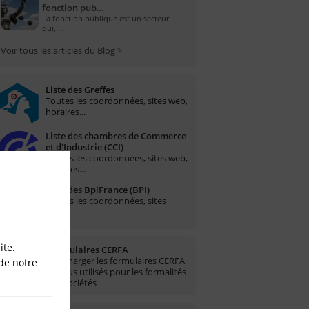
fonction pub…
La fonction publique est un secteur
qui, …
Voir tous les articles du Blog >
Liste des Greffes
Toutes les coordonnées, sites web,
horaires...
Liste des chambres de Commerce
et d'Industrie (CCI)
Toutes les coordonnées, sites web,
horaires...
Liste des BpiFrance (BPI)
Toutes les coordonnées, sites
web...
ite.
Formulaires CERFA
Télécharger les formulaires CERFA
de notre
les plus utilisés pour les formalités
des sociétés