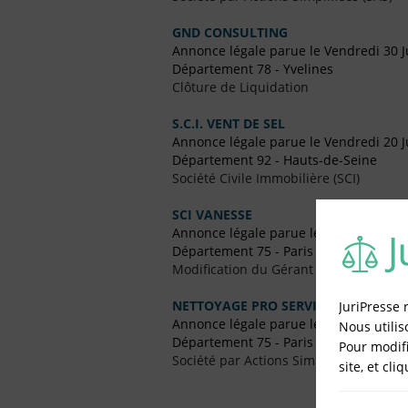
GND CONSULTING
Annonce légale parue le Vendredi 30 Ju
Département 78 - Yvelines
Clôture de Liquidation
S.C.I. VENT DE SEL
Annonce légale parue le Vendredi 20 Ju
Département 92 - Hauts-de-Seine
Société Civile Immobilière (SCI)
SCI VANESSE
Annonce légale parue le Vendredi 5 Fé
Département 75 - Paris
Modification du Gérant / Co-Gérant
NETTOYAGE PRO SERVICE
JuriPresse 
Annonce légale parue le Vendredi 6 
Nous utilis
Département 75 - Paris
Pour modifi
Société par Actions Simplifiées (SAS)
site, et cli