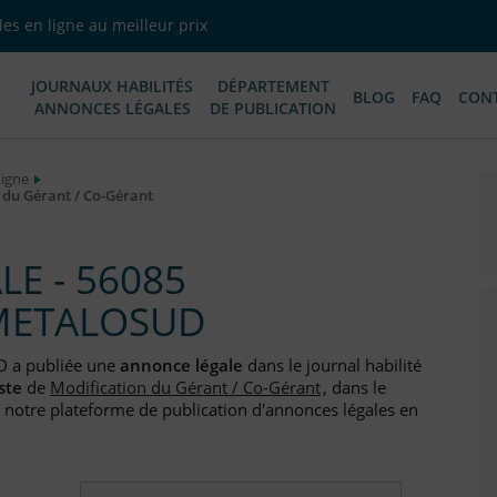
es en ligne au meilleur prix
JOURNAUX HABILITÉS
DÉPARTEMENT
BLOG
FAQ
CON
ANNONCES LÉGALES
DE PUBLICATION
Ligne
du Gérant / Co-Gérant
E - 56085
METALOSUD
 a publiée une
annonce légale
dans le journal habilité
ste
de
Modification du Gérant / Co-Gérant
, dans le
 notre plateforme de publication d'annonces légales en