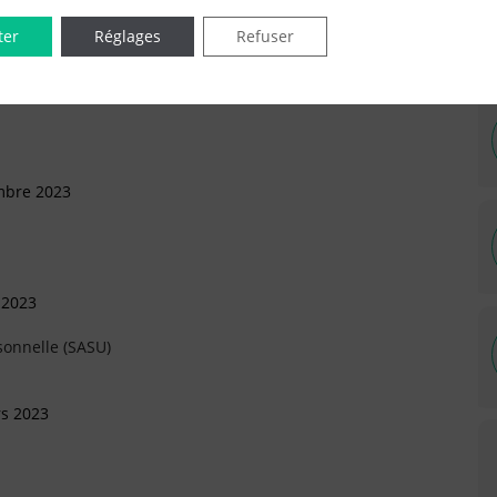
ter
Réglages
Refuser
IÉES EN LIGNE DANS LE DÉPARTEMENT DU 92 -
mbre 2023
 2023
sonnelle (SASU)
rs 2023