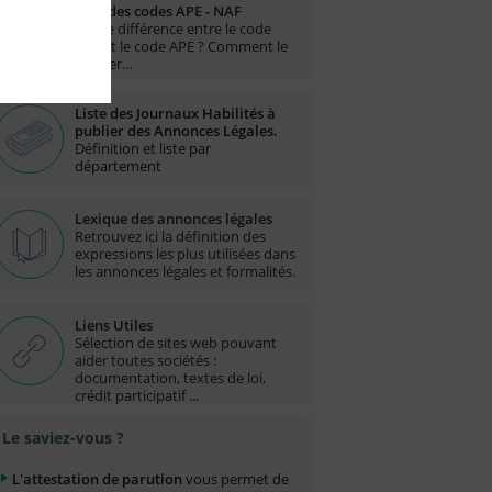
Liste des codes APE - NAF
Quelle différence entre le code
NAF et le code APE ? Comment le
trouver…
Liste des Journaux Habilités à
publier des Annonces Légales.
Définition et liste par
département
Lexique des annonces légales
Retrouvez ici la définition des
expressions les plus utilisées dans
les annonces légales et formalités.
Liens Utiles
Sélection de sites web pouvant
aider toutes sociétés :
documentation, textes de loi,
crédit participatif ...
Le saviez-vous ?
L'attestation de parution
vous permet de