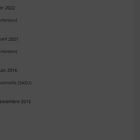
ier 2022
artement
vril 2021
artement
uin 2016
sonnelle (SASU)
 Novembre 2015