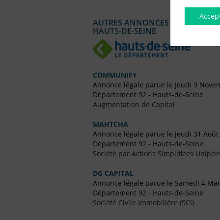
Accep
AUTRES ANNONCES LÉGALES PUBL
HAUTS-DE-SEINE
COMMUNIFY
Annonce légale parue le Jeudi 9 Nove
Département 92 - Hauts-de-Seine
Augmentation de Capital
MAHTCHA
Annonce légale parue le Jeudi 31 Août
Département 92 - Hauts-de-Seine
Société par Actions Simplifiées Uniper
DG CAPITAL
Annonce légale parue le Samedi 4 Ma
Département 92 - Hauts-de-Seine
Société Civile Immobilière (SCI)