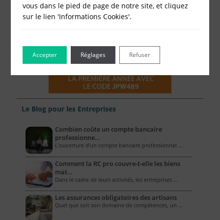
vous dans le pied de page de notre site, et cliquez
sur le lien 'Informations Cookies'.
Accepter
Réglages
Refuser
Le Blog pour les Entreprises
Combien coûte un compte bancaire
professionne…
L’ouverture d’un compte bancaire professionnel …
Comment la RC pro couvre-t-elle les biens
mat…
Dans le cadre de leurs activités, les entreprises …
Les assurances obligatoires des artisans
Quel que soit son domaine de compétences, un …