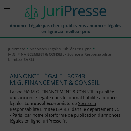
Annonce Légale pas cher : publiez vos annonces légales
en ligne au meilleur prix
Publier une Annonce légale
JuriPresse
Annonces Légales Publiées en Ligne
M.G. FINANCEMENT & CONSEIL - Société à Responsabilité
Annonces Légales Publiées
Limitée (SARL)
Tarif et Prix d'une Annonce Légale
ANNONCE LÉGALE - 30743
Journaux Habilités (JAL) Annonces Légales
M.G. FINANCEMENT & CONSEIL
Départements pour la Publication d'Annonces Légales
La société M.G. FINANCEMENT & CONSEIL a publiée
une
annonce légale
dans le journal habilité annonces
Liste des Greffes
légales
Le nouvel Economiste
de
Société à
Responsabilité Limitée (SARL)
, dans le département 75
Liste des CCI
- Paris, par notre plateforme de publication d'annonces
légales en ligne JuriPresse.fr.
Le Blog pour les Entreprises