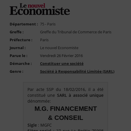
FAQ
Nous Contacter
Compte PRO
Département :
75 - Paris
Greffe :
Greffe du Tribunal de Commerce de Paris
Préfecture :
Paris
Journal :
Le nouvel Economiste
Parue le :
Vendredi 26 Février 2016
Démarche :
Constituer une société
Genre :
Société à Responsabilité Limitée (SARL)
Par acte SSP du 18/02/2016, il a été
constitué une
SARL à associé unique
dénommée:
M.G. FINANCEMENT
& CONSEIL
Sigle
: MGFC
Siège social
: 27 rue La Boétie 75008