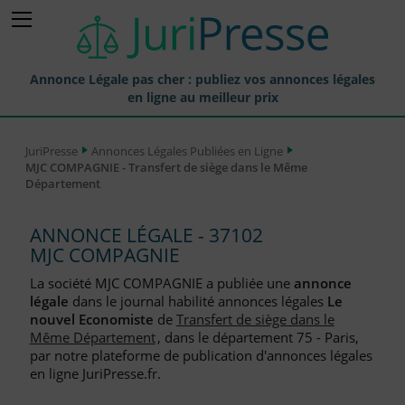
Annonce Légale pas cher : publiez vos annonces légales
en ligne au meilleur prix
Publier une Annonce légale
JuriPresse
Annonces Légales Publiées en Ligne
MJC COMPAGNIE - Transfert de siège dans le Même
Annonces Légales Publiées
Département
Tarif et Prix d'une Annonce Légale
ANNONCE LÉGALE - 37102
Journaux Habilités (JAL) Annonces Légales
MJC COMPAGNIE
Départements pour la Publication d'Annonces Légales
La société MJC COMPAGNIE a publiée une
annonce
légale
dans le journal habilité annonces légales
Le
Liste des Greffes
nouvel Economiste
de
Transfert de siège dans le
Même Département
, dans le département 75 - Paris,
Liste des CCI
par notre plateforme de publication d'annonces légales
en ligne JuriPresse.fr.
Le Blog pour les Entreprises