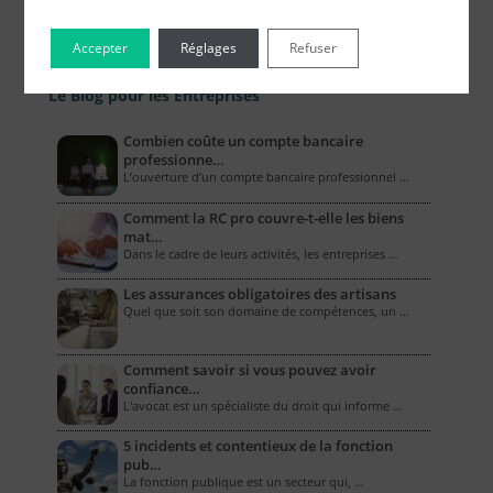
Accepter
Réglages
Refuser
Le Blog pour les Entreprises
Combien coûte un compte bancaire
professionne…
L’ouverture d’un compte bancaire professionnel …
Comment la RC pro couvre-t-elle les biens
mat…
Dans le cadre de leurs activités, les entreprises …
Les assurances obligatoires des artisans
Quel que soit son domaine de compétences, un …
Comment savoir si vous pouvez avoir
confiance…
L'avocat est un spécialiste du droit qui informe …
5 incidents et contentieux de la fonction
pub…
La fonction publique est un secteur qui, …