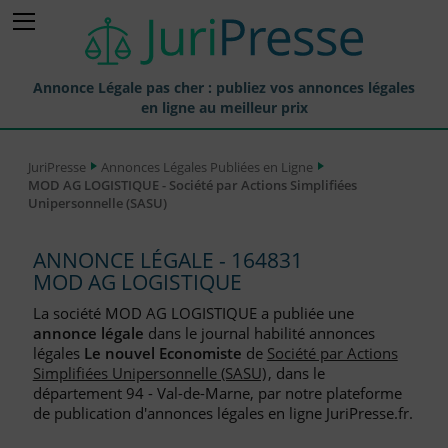
Annonce Légale pas cher : publiez vos annonces légales
en ligne au meilleur prix
Publier une Annonce légale
JuriPresse
Annonces Légales Publiées en Ligne
MOD AG LOGISTIQUE - Société par Actions Simplifiées
Annonces Légales Publiées
Unipersonnelle (SASU)
Tarif et Prix d'une Annonce Légale
ANNONCE LÉGALE - 164831
Journaux Habilités (JAL) Annonces Légales
MOD AG LOGISTIQUE
Départements pour la Publication d'Annonces Légales
La société MOD AG LOGISTIQUE a publiée une
annonce légale
dans le journal habilité annonces
Liste des Greffes
légales
Le nouvel Economiste
de
Société par Actions
Simplifiées Unipersonnelle (SASU)
, dans le
Liste des CCI
département 94 - Val-de-Marne, par notre plateforme
de publication d'annonces légales en ligne JuriPresse.fr.
Le Blog pour les Entreprises