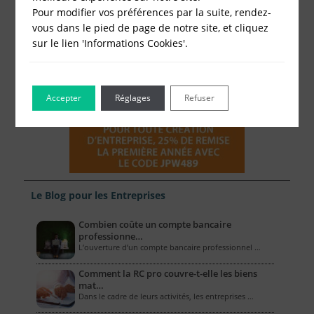
Pour modifier vos préférences par la suite, rendez-
vous dans le pied de page de notre site, et cliquez
sur le lien 'Informations Cookies'.
Accepter
Réglages
Refuser
Le Blog pour les Entreprises
Combien coûte un compte bancaire
professionne…
L’ouverture d’un compte bancaire professionnel …
Comment la RC pro couvre-t-elle les biens
mat…
Dans le cadre de leurs activités, les entreprises …