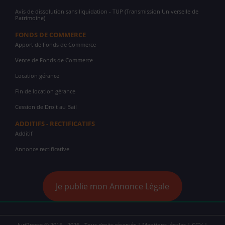
Avis de dissolution sans liquidation - TUP (Transmission Universelle de
Patrimoine)
FONDS DE COMMERCE
Apport de Fonds de Commerce
Vente de Fonds de Commerce
Location gérance
Fin de location gérance
Cession de Droit au Bail
ADDITIFS - RECTIFICATIFS
Additif
Annonce rectificative
Je publie mon Annonce Légale
JuriPresse © 2015 - 2026 - Tous droits réservés |
Mentions légales
|
CGV
|