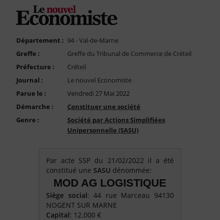
FAQ
Nous Contacter
Compte PRO
Département :
94 - Val-de-Marne
Greffe :
Greffe du Tribunal de Commerce de Créteil
Préfecture :
Créteil
Journal :
Le nouvel Economiste
Parue le :
Vendredi 27 Mai 2022
Démarche :
Constituer une société
Genre :
Société par Actions Simplifiées
Unipersonnelle (SASU)
Par acte SSP du 21/02/2022 il a été
constitué une
SASU
dénommée:
MOD AG LOGISTIQUE
Siège social
: 44 rue Marceau 94130
NOGENT SUR MARNE
Capital
: 12.000 €