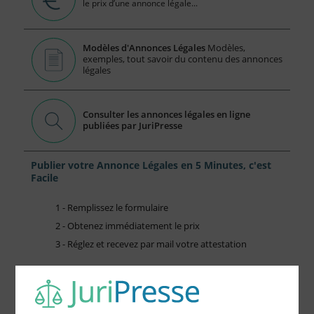
le prix d’une annonce légale...
Modèles d'Annonces Légales
Modèles,
exemples, tout savoir du contenu des annonces
légales
Consulter les annonces légales en ligne
publiées par JuriPresse
Publier votre Annonce Légales en 5 Minutes, c'est
Facile
1 - Remplissez le formulaire
2 - Obtenez immédiatement le prix
3 - Réglez et recevez par mail votre attestation
Choisissez votre formulaire :
Constitution de société
Modification de société