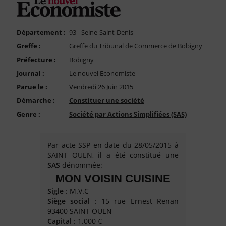
FAQ
Nous Contacter
Département :
93 - Seine-Saint-Denis
Compte PRO
Greffe :
Greffe du Tribunal de Commerce de Bobigny
Préfecture :
Bobigny
Journal :
Le nouvel Economiste
Parue le :
Vendredi 26 Juin 2015
Démarche :
Constituer une société
Genre :
Société par Actions Simplifiées (SAS)
Par acte SSP en date du 28/05/2015 à
SAINT OUEN, il a été constitué une
SAS
dénommée:
MON VOISIN CUISINE
Sigle
: M.V.C
Siège social
: 15 rue Ernest Renan
93400 SAINT OUEN
Capital
: 1.000 €