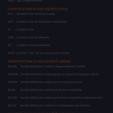
SASU
- SAS Unipersonnelle
CONSTITUTION D'UNE SOCIÉTÉ CIVILE
SCP
- Société Civile Professionnelle
SCPI
- Société Civile de Placement Immobilier
SC
- Société Civile
SCM
- Société Civile de Moyens
SCI
- Société Civile Immobilière
SCICV ou SCCV - SCI / SC de Construction Vente
CONSTITUTION D'UNE SOCIÉTÉ LIBÉRAL
SELARL
Société d'Exercice Libéral à Responsabilité Limitée
SELEURL
Société d'Exercice Libéral ayant un associé Unique (ou SELU)
SELAFA
Société d'Exercice Libéral sous Forme Anonyme
SELAS
Société d'Exercice Libéral par Actions Simplifiée
SELASU
Société d'Exercice Libéral par Actions Simplifiée Unipersonnelle
SELCA
Société d'Exercice Libéral en Commandite par Actions