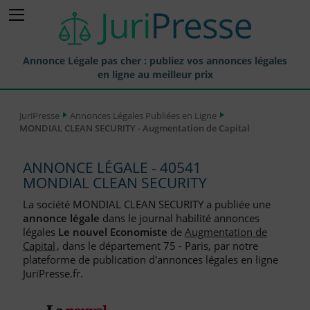
Annonce Légale pas cher : publiez vos annonces légales
en ligne au meilleur prix
Publier une Annonce légale
JuriPresse
Annonces Légales Publiées en Ligne
MONDIAL CLEAN SECURITY - Augmentation de Capital
Annonces Légales Publiées
Tarif et Prix d'une Annonce Légale
ANNONCE LÉGALE - 40541
MONDIAL CLEAN SECURITY
Journaux Habilités (JAL) Annonces Légales
La société MONDIAL CLEAN SECURITY a publiée une
Départements pour la Publication d'Annonces Légales
annonce légale
dans le journal habilité annonces
légales
Le nouvel Economiste
de
Augmentation de
Liste des Greffes
Capital
, dans le département 75 - Paris, par notre
plateforme de publication d'annonces légales en ligne
Liste des CCI
JuriPresse.fr.
Le Blog pour les Entreprises