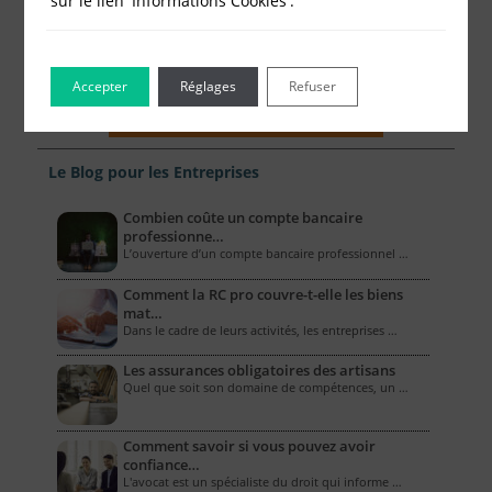
sur le lien 'Informations Cookies'.
Accepter
Réglages
Refuser
Le Blog pour les Entreprises
Combien coûte un compte bancaire
professionne…
L’ouverture d’un compte bancaire professionnel …
Comment la RC pro couvre-t-elle les biens
mat…
Dans le cadre de leurs activités, les entreprises …
Les assurances obligatoires des artisans
Quel que soit son domaine de compétences, un …
Comment savoir si vous pouvez avoir
confiance…
L'avocat est un spécialiste du droit qui informe …