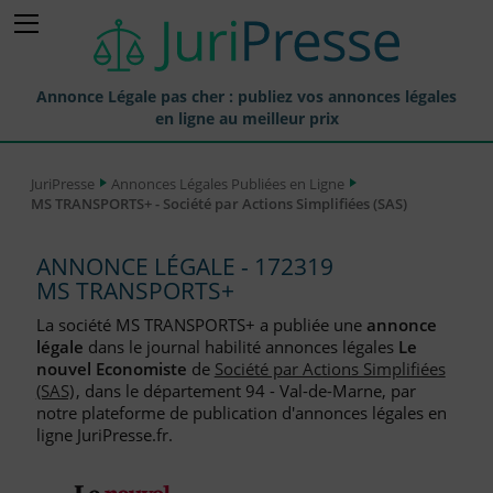
Annonce Légale pas cher : publiez vos annonces légales
en ligne au meilleur prix
Publier une Annonce légale
JuriPresse
Annonces Légales Publiées en Ligne
MS TRANSPORTS+ - Société par Actions Simplifiées (SAS)
Annonces Légales Publiées
Tarif et Prix d'une Annonce Légale
ANNONCE LÉGALE - 172319
MS TRANSPORTS+
Journaux Habilités (JAL) Annonces Légales
La société MS TRANSPORTS+ a publiée une
annonce
Départements pour la Publication d'Annonces Légales
légale
dans le journal habilité annonces légales
Le
nouvel Economiste
de
Société par Actions Simplifiées
Liste des Greffes
(SAS)
, dans le département 94 - Val-de-Marne, par
notre plateforme de publication d'annonces légales en
Liste des CCI
ligne JuriPresse.fr.
Le Blog pour les Entreprises