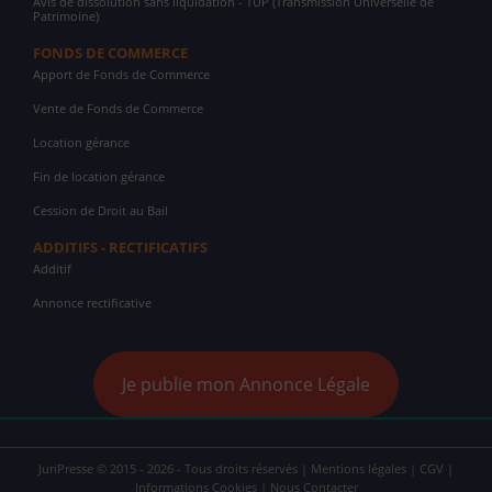
Avis de dissolution sans liquidation - TUP (Transmission Universelle de
Patrimoine)
FONDS DE COMMERCE
Apport de Fonds de Commerce
Vente de Fonds de Commerce
Location gérance
Fin de location gérance
Cession de Droit au Bail
ADDITIFS - RECTIFICATIFS
Additif
Annonce rectificative
Je publie mon Annonce Légale
JuriPresse © 2015 - 2026 - Tous droits réservés |
Mentions légales
|
CGV
|
Informations Cookies
|
Nous Contacter