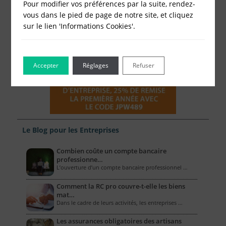
Pour modifier vos préférences par la suite, rendez-
vous dans le pied de page de notre site, et cliquez
sur le lien 'Informations Cookies'.
Accepter
Réglages
Refuser
Le Blog pour les Entreprises
Combien coûte un compte bancaire
professionne…
L’ouverture d’un compte bancaire professionnel …
Comment la RC pro couvre-t-elle les biens
mat…
Dans le cadre de leurs activités, les entreprises …
Les assurances obligatoires des artisans