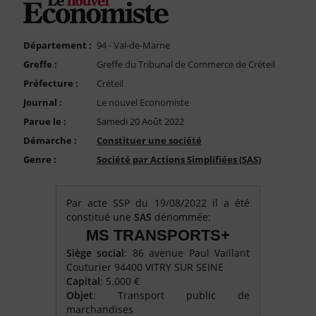
FAQ
Nous Contacter
Département :
94 - Val-de-Marne
Compte PRO
Greffe :
Greffe du Tribunal de Commerce de Créteil
Préfecture :
Créteil
Journal :
Le nouvel Economiste
Parue le :
Samedi 20 Août 2022
Démarche :
Constituer une société
Genre :
Société par Actions Simplifiées (SAS)
Par acte SSP du 19/08/2022 il a été
constitué une
SAS
dénommée:
MS TRANSPORTS+
Siège social
: 86 avenue Paul Vaillant
Couturier 94400 VITRY SUR SEINE
Capital
: 5.000 €
Objet
: Transport public de
marchandises