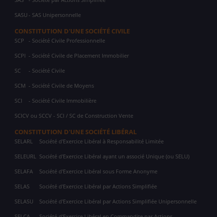
SASU
- SAS Unipersonnelle
CONSTITUTION D'UNE SOCIÉTÉ CIVILE
SCP
- Société Civile Professionnelle
SCPI
- Société Civile de Placement Immobilier
SC
- Société Civile
SCM
- Société Civile de Moyens
SCI
- Société Civile Immobilière
SCICV ou SCCV - SCI / SC de Construction Vente
CONSTITUTION D'UNE SOCIÉTÉ LIBÉRAL
SELARL
Société d'Exercice Libéral à Responsabilité Limitée
SELEURL
Société d'Exercice Libéral ayant un associé Unique (ou SELU)
SELAFA
Société d'Exercice Libéral sous Forme Anonyme
SELAS
Société d'Exercice Libéral par Actions Simplifiée
SELASU
Société d'Exercice Libéral par Actions Simplifiée Unipersonnelle
SELCA
Société d'Exercice Libéral en Commandite par Actions