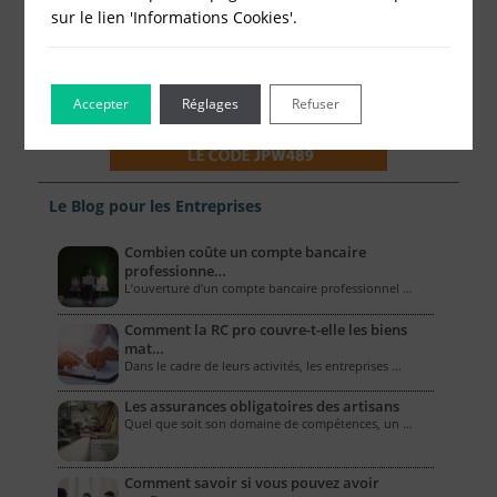
sur le lien 'Informations Cookies'.
Accepter
Réglages
Refuser
Le Blog pour les Entreprises
Combien coûte un compte bancaire
professionne…
L’ouverture d’un compte bancaire professionnel …
Comment la RC pro couvre-t-elle les biens
mat…
Dans le cadre de leurs activités, les entreprises …
Les assurances obligatoires des artisans
Quel que soit son domaine de compétences, un …
Comment savoir si vous pouvez avoir