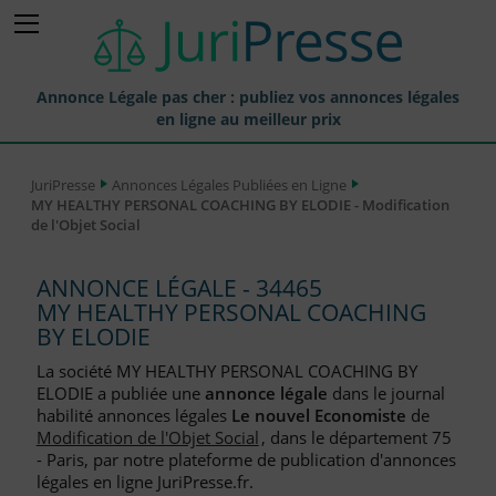
Annonce Légale pas cher : publiez vos annonces légales
en ligne au meilleur prix
Publier une Annonce légale
JuriPresse
Annonces Légales Publiées en Ligne
MY HEALTHY PERSONAL COACHING BY ELODIE - Modification
Annonces Légales Publiées
de l'Objet Social
Tarif et Prix d'une Annonce Légale
ANNONCE LÉGALE - 34465
Journaux Habilités (JAL) Annonces Légales
MY HEALTHY PERSONAL COACHING
BY ELODIE
Départements pour la Publication d'Annonces Légales
La société MY HEALTHY PERSONAL COACHING BY
Liste des Greffes
ELODIE a publiée une
annonce légale
dans le journal
habilité annonces légales
Le nouvel Economiste
de
Liste des CCI
Modification de l'Objet Social
, dans le département 75
- Paris, par notre plateforme de publication d'annonces
Le Blog pour les Entreprises
légales en ligne JuriPresse.fr.