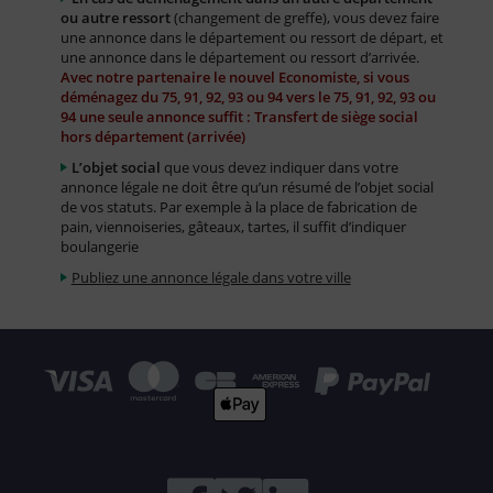
ou autre ressort
(changement de greffe), vous devez faire
une annonce dans le département ou ressort de départ, et
une annonce dans le département ou ressort d’arrivée.
Avec notre partenaire le nouvel Economiste, si vous
déménagez du 75, 91, 92, 93 ou 94 vers le 75, 91, 92, 93 ou
94 une seule annonce suffit : Transfert de siège social
hors département (arrivée)
L’objet social
que vous devez indiquer dans votre
annonce légale ne doit être qu’un résumé de l’objet social
de vos statuts. Par exemple à la place de fabrication de
pain, viennoiseries, gâteaux, tartes, il suffit d’indiquer
boulangerie
Publiez une annonce légale dans votre ville