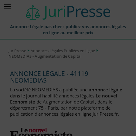
Annonce Légale pas cher : publiez vos annonces légales
en ligne au meilleur prix
Publier une Annonce légale
JuriPresse
Annonces Légales Publiées en Ligne
NEOMEDIAS - Augmentation de Capital
Annonces Légales Publiées
Tarif et Prix d'une Annonce Légale
ANNONCE LÉGALE - 41119
NEOMEDIAS
Journaux Habilités (JAL) Annonces Légales
La société NEOMEDIAS a publiée une
annonce légale
Départements pour la Publication d'Annonces Légales
dans le journal habilité annonces légales
Le nouvel
Economiste
de
Augmentation de Capital
, dans le
Liste des Greffes
département 75 - Paris, par notre plateforme de
publication d'annonces légales en ligne JuriPresse.fr.
Liste des CCI
Le Blog pour les Entreprises