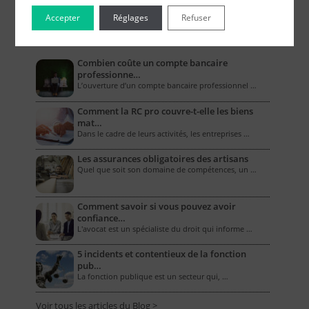
Accepter
Réglages
Refuser
Le Blog pour les Entreprises
Combien coûte un compte bancaire
professionne…
L’ouverture d’un compte bancaire professionnel …
Comment la RC pro couvre-t-elle les biens
mat…
Dans le cadre de leurs activités, les entreprises …
Les assurances obligatoires des artisans
Quel que soit son domaine de compétences, un …
Comment savoir si vous pouvez avoir
confiance…
L'avocat est un spécialiste du droit qui informe …
5 incidents et contentieux de la fonction
pub…
La fonction publique est un secteur qui, …
Voir tous les articles du Blog >