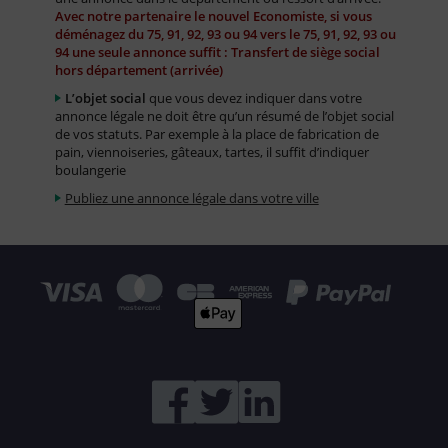
Avec notre partenaire le nouvel Economiste, si vous
déménagez du 75, 91, 92, 93 ou 94 vers le 75, 91, 92, 93 ou
94 une seule annonce suffit : Transfert de siège social
hors département (arrivée)
L’objet social
que vous devez indiquer dans votre
annonce légale ne doit être qu’un résumé de l’objet social
de vos statuts. Par exemple à la place de fabrication de
pain, viennoiseries, gâteaux, tartes, il suffit d’indiquer
boulangerie
Publiez une annonce légale dans votre ville