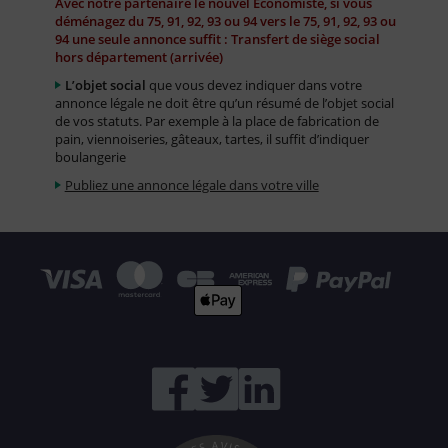
Avec notre partenaire le nouvel Economiste, si vous
déménagez du 75, 91, 92, 93 ou 94 vers le 75, 91, 92, 93 ou
94 une seule annonce suffit : Transfert de siège social
hors département (arrivée)
L’objet social
que vous devez indiquer dans votre
annonce légale ne doit être qu’un résumé de l’objet social
de vos statuts. Par exemple à la place de fabrication de
pain, viennoiseries, gâteaux, tartes, il suffit d’indiquer
boulangerie
Publiez une annonce légale dans votre ville