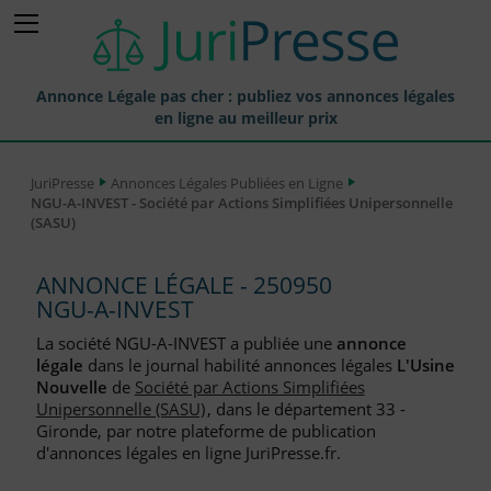
Annonce Légale pas cher : publiez vos annonces légales
en ligne au meilleur prix
Publier une Annonce légale
JuriPresse
Annonces Légales Publiées en Ligne
NGU-A-INVEST - Société par Actions Simplifiées Unipersonnelle
Annonces Légales Publiées
(SASU)
Tarif et Prix d'une Annonce Légale
ANNONCE LÉGALE - 250950
Journaux Habilités (JAL) Annonces Légales
NGU-A-INVEST
Départements pour la Publication d'Annonces Légales
La société NGU-A-INVEST a publiée une
annonce
légale
dans le journal habilité annonces légales
L'Usine
Liste des Greffes
Nouvelle
de
Société par Actions Simplifiées
Unipersonnelle (SASU)
, dans le département 33 -
Liste des CCI
Gironde, par notre plateforme de publication
d'annonces légales en ligne JuriPresse.fr.
Le Blog pour les Entreprises