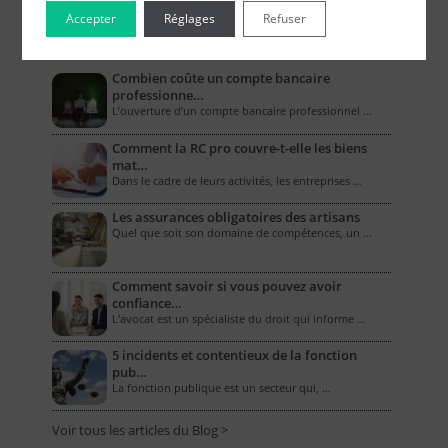
Accepter
Réglages
Refuser
Le Blog pour les Entreprises
Combien coûte un compte bancaire
professionne…
L’ouverture d’un compte bancaire professionnel …
Comment la RC pro couvre-t-elle les biens
mat…
Dans le cadre de leurs activités, les entreprises …
Les assurances obligatoires des artisans
Quel que soit son domaine de compétences, un …
Comment savoir si vous pouvez avoir
confiance…
L'avocat est un spécialiste du droit qui informe …
5 incidents et contentieux de la fonction
pub…
La fonction publique est un secteur qui, …
Voir tous les articles du Blog >