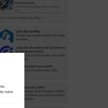
fonction pub…
La fonction publique est un secteur
qui, …
Voir tous les articles du Blog >
Liste des Greffes
Toutes les coordonnées, sites web,
horaires...
Liste des chambres de Commerce
et d'Industrie (CCI)
Toutes les coordonnées, sites web,
horaires...
Liste des BpiFrance (BPI)
Toutes les coordonnées, sites
web...
ite.
Formulaires CERFA
Télécharger les formulaires CERFA
de notre
les plus utilisés pour les formalités
des sociétés