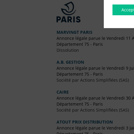
Accep
MARVINGT PARIS
Annonce légale parue le Vendredi 11 
Département 75 - Paris
Dissolution
A.B. GESTION
Annonce légale parue le Vendredi 9 Ju
Département 75 - Paris
Société par Actions Simplifiées (SAS)
CAIRE
Annonce légale parue le Vendredi 30 A
Département 75 - Paris
Société par Actions Simplifiées (SAS)
ATOUT PRIX DISTRIBUTION
Annonce légale parue le Vendredi 3 Ja
Département 75 - Paris