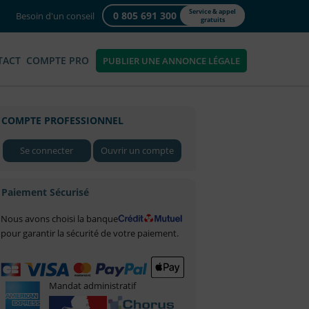
Service & appel
0 805 691 300
Besoin d'un conseil
gratuits
TACT
COMPTE PRO
PUBLIER UNE ANNONCE LÉGALE
COMPTE PROFESSIONNEL
Se connecter
Ouvrir un compte
Paiement Sécurisé
Nous avons choisi la banque
pour garantir la sécurité de votre paiement.
Mandat administratif