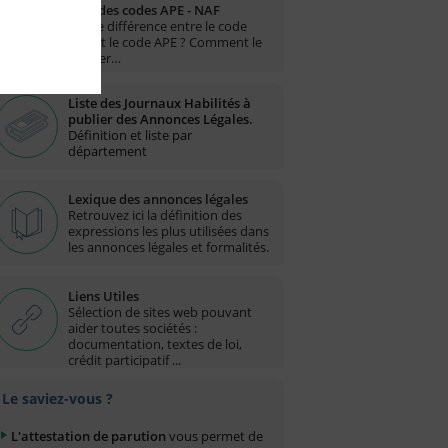
Liste des codes APE - NAF
Quelle différence entre le code
NAF et le code APE ? Comment le
trouver…
Liste des Journaux Habilités à
publier des Annonces Légales.
Définition et liste par
département
Lexique des annonces légales
Retrouvez ici la définition des
expressions les plus utilisées dans
les annonces légales et formalités.
Liens Utiles
Sélection de sites web pouvant
aider toutes sociétés :
documentation, textes de loi,
crédit participatif ...
Le saviez-vous ?
L'attestation de parution
vous permet de