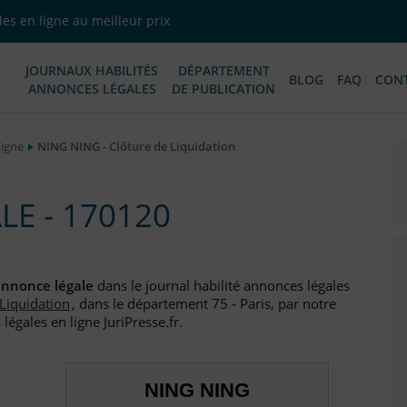
es en ligne au meilleur prix
JOURNAUX HABILITÉS
DÉPARTEMENT
BLOG
FAQ
CON
ANNONCES LÉGALES
DE PUBLICATION
Ligne
NING NING - Clôture de Liquidation
E - 170120
nnonce légale
dans le journal habilité annonces légales
 Liquidation
, dans le département 75 - Paris, par notre
égales en ligne JuriPresse.fr.
NING NING