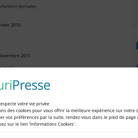
rtement (Arrivée)
nvier 2016
 Novembre 2015
s (CAC)
ctobre 2015
)
respecte votre vie privée
ons des cookies pour vous offrir la meilleure expérience sur notre s
er vos préférences par la suite, rendez-vous dans le pied de page 
quez sur le lien 'Informations Cookies'.
IÉES EN LIGNE DANS LE DÉPARTEMENT DU 75 -