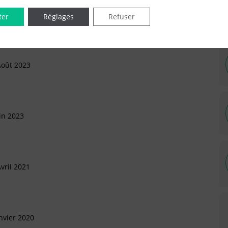
ter
Réglages
Refuser
Août 2023
in 2023
vril 2021
nvier 2020