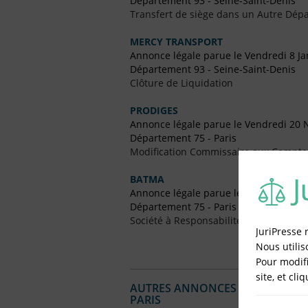
Département 93 - Seine-Saint-Denis
Transfert de siège dans un Autre Dépa
MERCY TRANSPORT
Annonce légale parue le Vendredi 8 Ja
Département 93 - Seine-Saint-Denis
Clôture de Liquidation
PRODIGES
Annonce légale parue le Vendredi 20
Département 75 - Paris
Modification Commissaire aux Compte
BATMA
Annonce légale parue le Vendredi 9 O
Département 75 - Paris
Société à Responsabilité Limitée (SARL
JuriPresse 
Nous utilis
Pour modifi
site, et cli
AUTRES ANNONCES LÉGALES PUBL
PARIS