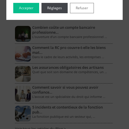
Accepter
Réglages
Refuser
Le Blog pour les Entreprises
Combien coûte un compte bancaire
professionne…
L’ouverture d’un compte bancaire professionnel …
Comment la RC pro couvre-t-elle les biens
mat…
Dans le cadre de leurs activités, les entreprises …
Les assurances obligatoires des artisans
Quel que soit son domaine de compétences, un …
Comment savoir si vous pouvez avoir
confiance…
L'avocat est un spécialiste du droit qui informe …
5 incidents et contentieux de la fonction
pub…
La fonction publique est un secteur qui, …
Voir tous les articles du Blog >