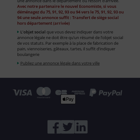
une annonce dans le département ou ressort d’arrivée.
Avec notre partenaire le nouvel Economiste, si vous
déménagez du 75, 91, 92, 93 ou 94 vers le 75, 91, 92, 93 ou
94 une seule annonce suffit : Transfert de siège social
hors département (arrivée)
L’objet social
que vous devez indiquer dans votre
annonce légale ne doit être qu’un résumé de l’objet social
de vos statuts. Par exemple à la place de fabrication de
pain, viennoiseries, gâteaux, tartes, il suffit d’indiquer
boulangerie
Publiez une annonce légale dans votre ville