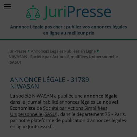
Annonce Légale pas cher : publiez vos annonces légales
en ligne au meilleur prix
Publier une Annonce légale
JuriPresse
Annonces Légales Publiées en Ligne
NIWASAN - Société par Actions Simplifiées Unipersonnelle
Annonces Légales Publiées
(SASU)
Tarif et Prix d'une Annonce Légale
ANNONCE LÉGALE - 31789
Journaux Habilités (JAL) Annonces Légales
NIWASAN
Départements pour la Publication d'Annonces Légales
La société NIWASAN a publiée une
annonce légale
dans le journal habilité annonces légales
Le nouvel
Liste des Greffes
Economiste
de
Société par Actions Simplifiées
Unipersonnelle (SASU)
, dans le département 75 - Paris,
Liste des CCI
par notre plateforme de publication d'annonces légales
en ligne JuriPresse.fr.
Le Blog pour les Entreprises