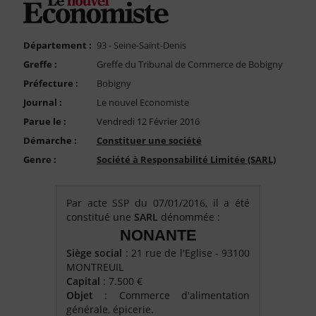
FAQ
Nous Contacter
Département :
93 - Seine-Saint-Denis
Compte PRO
Greffe :
Greffe du Tribunal de Commerce de Bobigny
Préfecture :
Bobigny
Journal :
Le nouvel Economiste
Parue le :
Vendredi 12 Février 2016
Démarche :
Constituer une société
Genre :
Société à Responsabilité Limitée (SARL)
Par acte SSP du 07/01/2016, il a été
constitué une
SARL
dénommée :
NONANTE
Siège social
: 21 rue de l'Eglise - 93100
MONTREUIL
Capital
: 7.500 €
Objet
: Commerce d'alimentation
générale, épicerie.