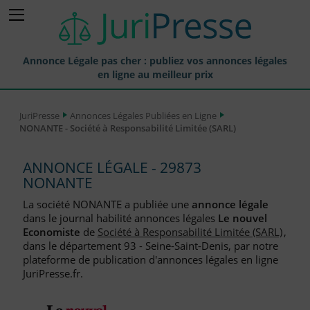
Annonce Légale pas cher : publiez vos annonces légales
en ligne au meilleur prix
Publier une Annonce légale
JuriPresse
Annonces Légales Publiées en Ligne
NONANTE - Société à Responsabilité Limitée (SARL)
Annonces Légales Publiées
Tarif et Prix d'une Annonce Légale
ANNONCE LÉGALE - 29873
NONANTE
Journaux Habilités (JAL) Annonces Légales
La société NONANTE a publiée une
annonce légale
Départements pour la Publication d'Annonces Légales
dans le journal habilité annonces légales
Le nouvel
Economiste
de
Société à Responsabilité Limitée (SARL)
,
Liste des Greffes
dans le département 93 - Seine-Saint-Denis, par notre
plateforme de publication d'annonces légales en ligne
Liste des CCI
JuriPresse.fr.
Le Blog pour les Entreprises