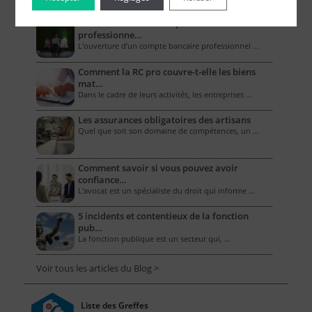
Combien coûte un compte bancaire
professionne…
L’ouverture d’un compte bancaire professionnel …
Comment la RC pro couvre-t-elle les biens
mat…
Dans le cadre de leurs activités, les entreprises …
Les assurances obligatoires des artisans
Quel que soit son domaine de compétences, un …
Comment savoir si vous pouvez avoir
confiance…
L'avocat est un spécialiste du droit qui informe …
5 incidents et contentieux de la fonction
pub…
La fonction publique est un secteur qui, …
Voir tous les articles du Blog >
Liste des Greffes