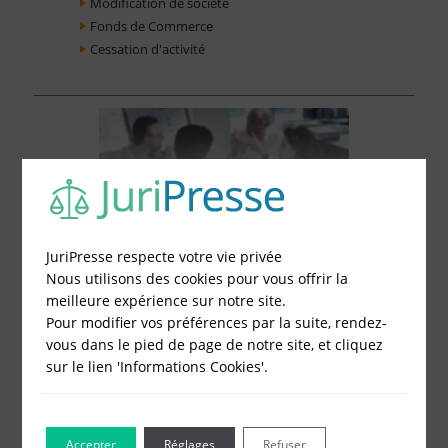
Modification de société
Fonds de Commerce
Cessation d'activité
JuriPresse respecte votre vie privée
Nous utilisons des cookies pour vous offrir la
meilleure expérience sur notre site.
Pour modifier vos préférences par la suite, rendez-
vous dans le pied de page de notre site, et cliquez
sur le lien 'Informations Cookies'.
Le Blog pour les Entreprises
Accepter
Réglages
Refuser