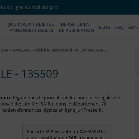
es en ligne au meilleur prix
JOURNAUX HABILITÉS
DÉPARTEMENT
BLOG
FAQ
CON
ANNONCES LÉGALES
DE PUBLICATION
Ligne
NOSLAN - Société à Responsabilité Limitée (SARL)
E - 135509
once légale
dans le journal habilité annonces légales
Le
onsabilité Limitée (SARL)
, dans le département 78 -
ication d'annonces légales en ligne JuriPresse.fr.
Par acte SSP en date du 04/03/2021, il
a été constitué une
SARL
dénommée: