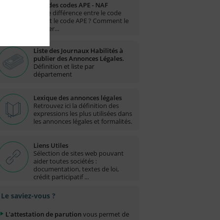
Liste des codes APE - NAF
Quelle différence entre le code
NAF et le code APE ? Comment le
trouver…
Liste des Journaux Habilités à
publier des Annonces Légales.
Définition et liste par
département
Lexique des annonces légales
Retrouvez ici la définition des
expressions les plus utilisées dans
les annonces légales et formalités.
Liens Utiles
Sélection de sites web pouvant
aider toutes sociétés :
documentation, textes de loi,
crédit participatif ...
Le saviez-vous ?
L'attestation de parution
vous permet de