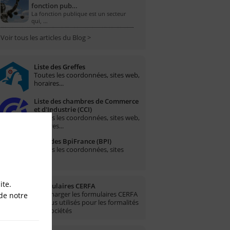
fonction pub…
La fonction publique est un secteur
qui, …
Voir tous les articles du Blog >
Liste des Greffes
Toutes les coordonnées, sites web,
horaires...
Liste des chambres de Commerce
et d'Industrie (CCI)
Toutes les coordonnées, sites web,
horaires...
Liste des BpiFrance (BPI)
Toutes les coordonnées, sites
web...
ite.
Formulaires CERFA
Télécharger les formulaires CERFA
de notre
les plus utilisés pour les formalités
des sociétés