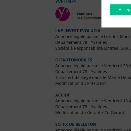
YVELINES
Accep
LAP INVEST EVOLUCIA
Annonce légale parue le Lundi 2 Mars
Département 78 - Yvelines
Société à Responsabilité Limitée (SARL
OC'AUTOMOBILES
Annonce légale parue le Vendredi 20 
Département 78 - Yvelines
Transfert de siège dans le Même Dép
Modification du Président
ACCIDF
Annonce légale parue le Vendredi 16 A
Département 78 - Yvelines
Modification du Gérant / Co-Gérant
SCI FX DE BELLEFON
Annonce légale parue le Vendredi 20 