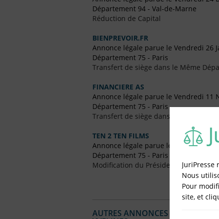
Département 94 - Val-de-Marne
Réduction de Capital
BIENPREVOIR.FR
Annonce légale parue le Vendredi 26 J
Département 75 - Paris
Transfert de siège dans le Même Dép
FINANCIERE AS
Annonce légale parue le Vendredi 11
Département 75 - Paris
Transfert de siège dans le Même Dép
TEN 2 TEN FILMS
Annonce légale parue le Vendredi 11
Département 75 - Paris
JuriPresse 
Modification du Président
Nous utilis
Pour modifi
site, et cli
AUTRES ANNONCES LÉGALES PUBL