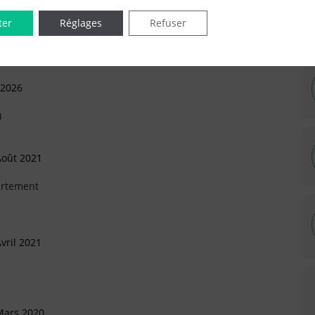
ter
Réglages
Refuser
 2026
)
Août 2021
artement
vril 2021
Mars 2020