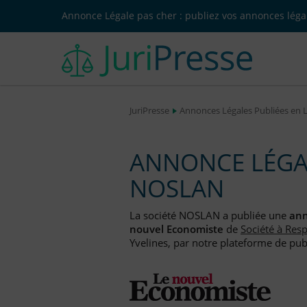
Annonce Légale pas cher : publiez vos annonces légal
JuriPresse
Annonces Légales Publiées en 
ANNONCE LÉGAL
NOSLAN
La société NOSLAN a publiée une
ann
nouvel Economiste
de
Société à Resp
Yvelines, par notre plateforme de publ